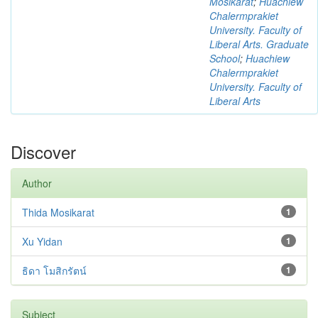
Mosikarat
;
Huachiew
Chalermprakiet
University. Faculty of
Liberal Arts. Graduate
School
;
Huachiew
Chalermprakiet
University. Faculty of
Liberal Arts
Discover
Author
Thida Mosikarat
1
Xu Yidan
1
ธิดา โมสิกรัตน์
1
Subject