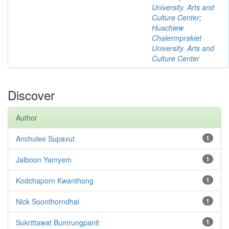
University. Arts and
Culture Center
;
Huachiew
Chalermprakiet
University. Arts and
Culture Center
Discover
Author
Anchulee Supavut
1
Jaiboon Yamyem
1
Kodchaporn Kwanthong
1
Nick Soonthorndhai
1
Sukrittawat Bumrungpanit
1