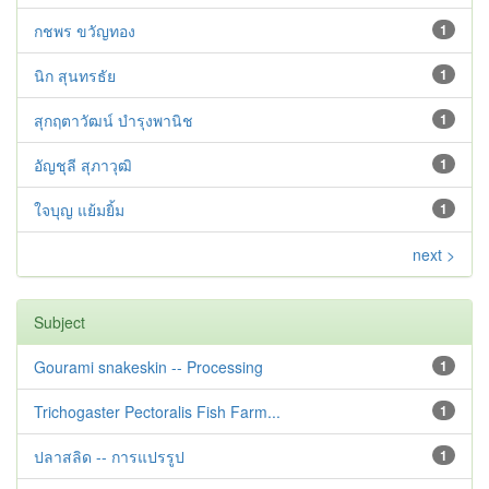
กชพร ขวัญทอง
1
นิก สุนทรธัย
1
สุกฤตาวัฒน์ บำรุงพานิช
1
อัญชุลี สุภาวุฒิ
1
ใจบุญ แย้มยิ้ม
1
next >
Subject
Gourami snakeskin -- Processing
1
Trichogaster Pectoralis Fish Farm...
1
ปลาสลิด -- การแปรรูป
1