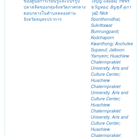
ของศูนย์การเรียนรู้และแปรรูป
ใจบุญ แย้มยิ้ม
;
กชพร
ปลาสลิดของกลุ่มจังหวัดภาคกลาง
ขวัญทอง
;
อัญชุลี สุภา
ตอนกลางในตำบลคลองด่าน
วุฒิ
;
Nick
จังหวัดสมุทรปราการ
Soonthorndhai
;
Sukrittawat
Bumrungpanit
;
Kodchaporn
Kwanthong
;
Anchulee
Supavut
;
Jaiboon
Yamyem
;
Huachiew
Chalermprakiet
University. Arts and
Culture Center
;
Huachiew
Chalermprakiet
University. Arts and
Culture Center
;
Huachiew
Chalermprakiet
University. Arts and
Culture Center
;
Huachiew
Chalermprakiet