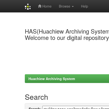
Home
Browse
Help
Skip
navigation
HAS(Huachiew Archiving Syste
Welcome to our digital repositor
Huachiew Archiving System
Search
Search: