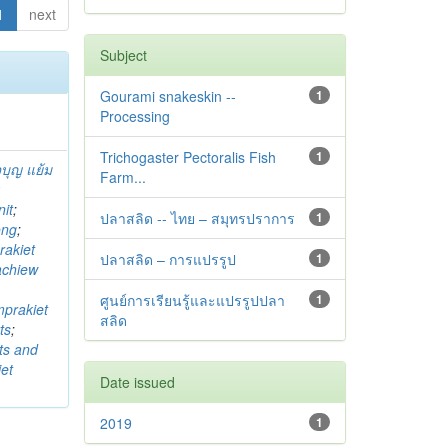
1
next
Subject
Gourami snakeskin --
1
Processing
Trichogaster Pectoralis Fish
1
บุญ แย้ม
Farm...
k
it
;
ปลาสลิด -- ไทย – สมุทรปราการ
1
ong
;
akiet
ปลาสลิด – การแปรรูป
1
chiew
ศูนย์การเรียนรู้และแปรรูปปลา
1
prakiet
สลิด
ts
;
ts and
et
Date issued
2019
1