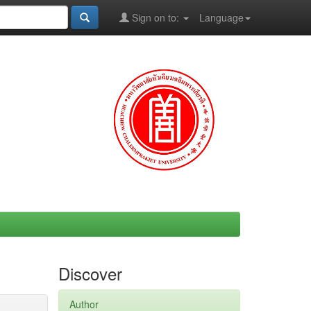
Sign on to:
Language
Discover
Author