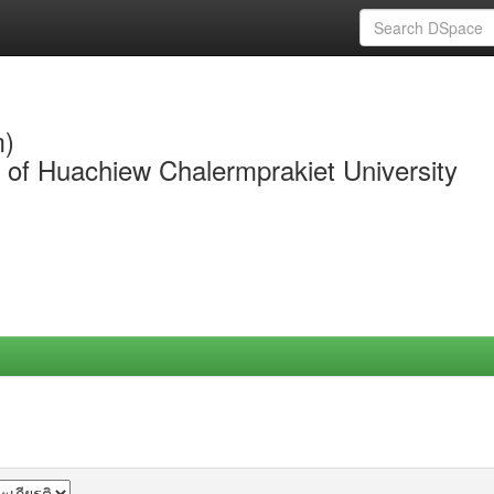
m)
y of Huachiew Chalermprakiet University