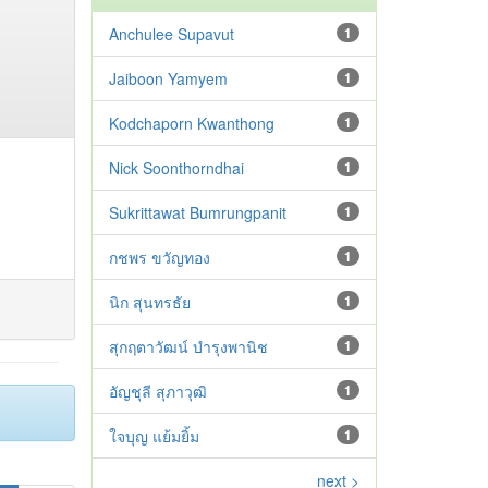
Anchulee Supavut
1
Jaiboon Yamyem
1
Kodchaporn Kwanthong
1
Nick Soonthorndhai
1
Sukrittawat Bumrungpanit
1
กชพร ขวัญทอง
1
นิก สุนทรธัย
1
สุกฤตาวัฒน์ บำรุงพานิช
1
อัญชุลี สุภาวุฒิ
1
ใจบุญ แย้มยิ้ม
1
next >