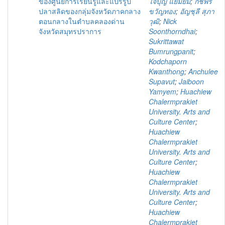
ของศูนย์การเรียนรู้และแปรรูป
ใจบุญ แย้มยิ้ม
;
กชพร
ปลาสลิดของกลุ่มจังหวัดภาคกลาง
ขวัญทอง
;
อัญชุลี สุภา
ตอนกลางในตำบลคลองด่าน
วุฒิ
;
Nick
จังหวัดสมุทรปราการ
Soonthorndhai
;
Sukrittawat
Bumrungpanit
;
Kodchaporn
Kwanthong
;
Anchulee
Supavut
;
Jaiboon
Yamyem
;
Huachiew
Chalermprakiet
University. Arts and
Culture Center
;
Huachiew
Chalermprakiet
University. Arts and
Culture Center
;
Huachiew
Chalermprakiet
University. Arts and
Culture Center
;
Huachiew
Chalermprakiet