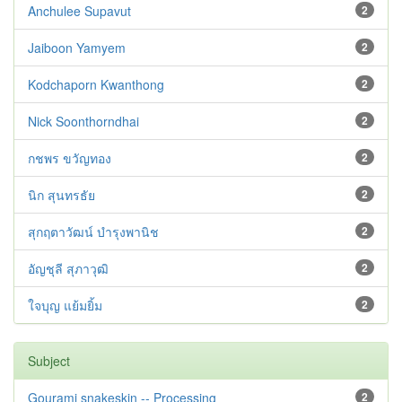
Anchulee Supavut
2
Jaiboon Yamyem
2
Kodchaporn Kwanthong
2
Nick Soonthorndhai
2
กชพร ขวัญทอง
2
นิก สุนทรธัย
2
สุกฤตาวัฒน์ บำรุงพานิช
2
อัญชุลี สุภาวุฒิ
2
ใจบุญ แย้มยิ้ม
2
Subject
Gourami snakeskin -- Processing
2