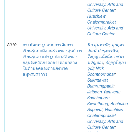
University. Arts and
Culture Center
;
Huachiew
Chalermprakiet
University. Arts and
Culture Center
2019
การพัฒนารูปแบบการจัดการ
นิก สุนทรธัย
;
สุกฤตา
เรียนรู้แบบมีส่วนร่วมของศูนย์การ
วัฒน์ บำรุงพานิช
;
เรียนรู้และแปรรูปปลาสลิดของ
ใจบุญ แย้มยิ้ม
;
กชพร
กลุ่มจังหวัดภาคกลางตอนกลาง
ขวัญทอง
;
อัญชุลี สุภา
ในตำบลคลองด่านจังหวัด
วุฒิ
;
Nick
สมุทรปราการ
Soonthorndhai
;
Sukrittawat
Bumrungpanit
;
Jaiboon Yamyem
;
Kodchaporn
Kwanthong
;
Anchulee
Supavut
;
Huachiew
Chalermprakiet
University. Arts and
Culture Center
;