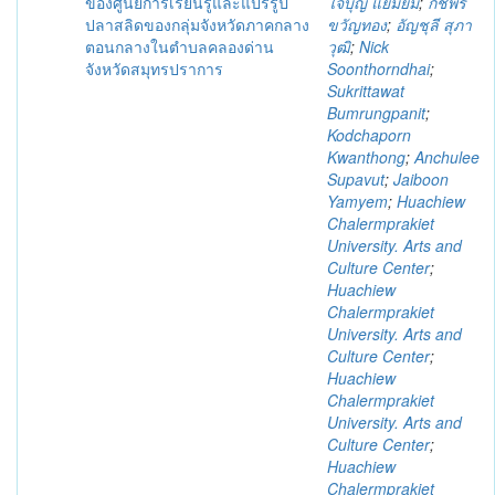
ของศูนย์การเรียนรู้และแปรรูป
ใจบุญ แย้มยิ้ม
;
กชพร
ปลาสลิดของกลุ่มจังหวัดภาคกลาง
ขวัญทอง
;
อัญชุลี สุภา
ตอนกลางในตำบลคลองด่าน
วุฒิ
;
Nick
จังหวัดสมุทรปราการ
Soonthorndhai
;
Sukrittawat
Bumrungpanit
;
Kodchaporn
Kwanthong
;
Anchulee
Supavut
;
Jaiboon
Yamyem
;
Huachiew
Chalermprakiet
University. Arts and
Culture Center
;
Huachiew
Chalermprakiet
University. Arts and
Culture Center
;
Huachiew
Chalermprakiet
University. Arts and
Culture Center
;
Huachiew
Chalermprakiet