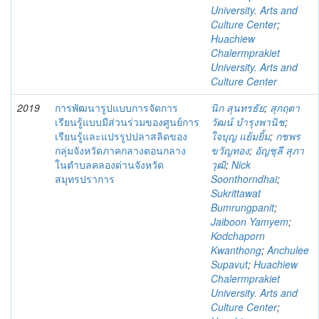
University. Arts and
Culture Center
;
Huachiew
Chalermprakiet
University. Arts and
Culture Center
2019
การพัฒนารูปแบบการจัดการ
นิก สุนทรธัย
;
สุกฤตา
เรียนรู้แบบมีส่วนร่วมของศูนย์การ
วัฒน์ บำรุงพานิช
;
เรียนรู้และแปรรูปปลาสลิดของ
ใจบุญ แย้มยิ้ม
;
กชพร
กลุ่มจังหวัดภาคกลางตอนกลาง
ขวัญทอง
;
อัญชุลี สุภา
ในตำบลคลองด่านจังหวัด
วุฒิ
;
Nick
สมุทรปราการ
Soonthorndhai
;
Sukrittawat
Bumrungpanit
;
Jaiboon Yamyem
;
Kodchaporn
Kwanthong
;
Anchulee
Supavut
;
Huachiew
Chalermprakiet
University. Arts and
Culture Center
;