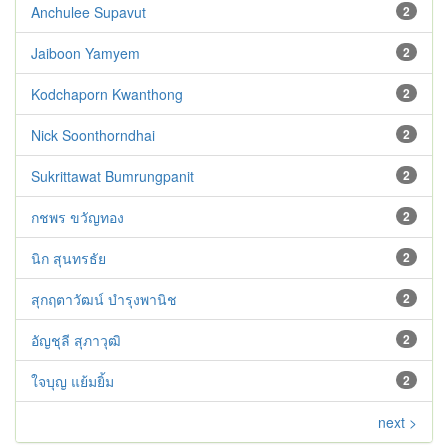
Anchulee Supavut
2
Jaiboon Yamyem
2
Kodchaporn Kwanthong
2
Nick Soonthorndhai
2
Sukrittawat Bumrungpanit
2
กชพร ขวัญทอง
2
นิก สุนทรธัย
2
สุกฤตาวัฒน์ บำรุงพานิช
2
อัญชุลี สุภาวุฒิ
2
ใจบุญ แย้มยิ้ม
2
next >