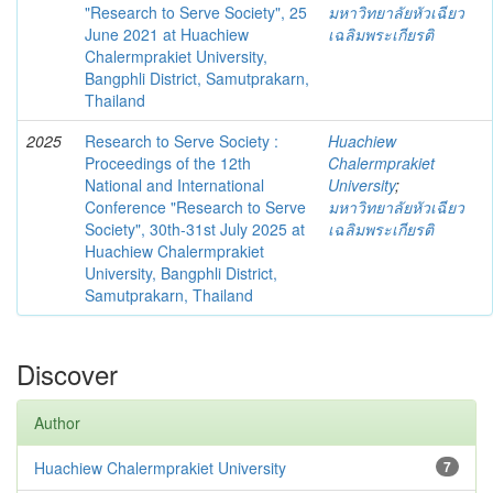
"Research to Serve Society", 25
มหาวิทยาลัยหัวเฉียว
June 2021 at Huachiew
เฉลิมพระเกียรติ
Chalermprakiet University,
Bangphli District, Samutprakarn,
Thailand
2025
Research to Serve Society :
Huachiew
Proceedings of the 12th
Chalermprakiet
National and International
University
;
Conference "Research to Serve
มหาวิทยาลัยหัวเฉียว
Society", 30th-31st July 2025 at
เฉลิมพระเกียรติ
Huachiew Chalermprakiet
University, Bangphli District,
Samutprakarn, Thailand
Discover
Author
Huachiew Chalermprakiet University
7