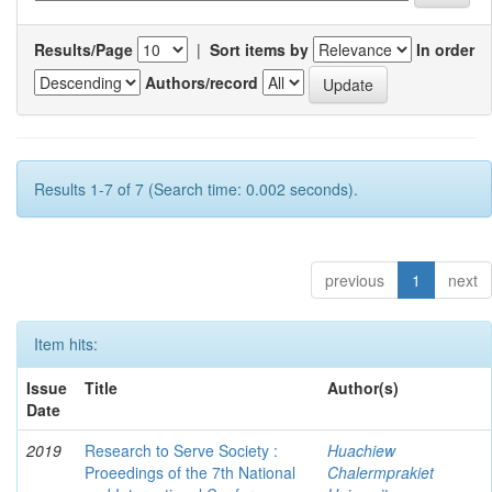
Results/Page
|
Sort items by
In order
Authors/record
Results 1-7 of 7 (Search time: 0.002 seconds).
previous
1
next
Item hits:
Issue
Title
Author(s)
Date
2019
Research to Serve Society :
Huachiew
Proeedings of the 7th National
Chalermprakiet