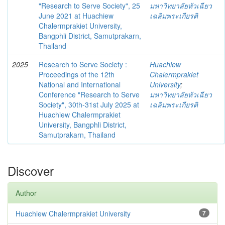
"Research to Serve Society", 25
มหาวิทยาลัยหัวเฉียว
June 2021 at Huachiew
เฉลิมพระเกียรติ
Chalermprakiet University,
Bangphli District, Samutprakarn,
Thailand
2025
Research to Serve Society :
Huachiew
Proceedings of the 12th
Chalermprakiet
National and International
University
;
Conference "Research to Serve
มหาวิทยาลัยหัวเฉียว
Society", 30th-31st July 2025 at
เฉลิมพระเกียรติ
Huachiew Chalermprakiet
University, Bangphli District,
Samutprakarn, Thailand
Discover
Author
Huachiew Chalermprakiet University
7