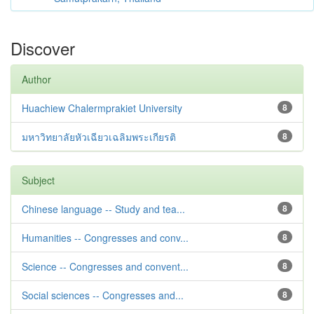
Discover
Author
Huachiew Chalermprakiet University
8
มหาวิทยาลัยหัวเฉียวเฉลิมพระเกียรติ
8
Subject
Chinese language -- Study and tea...
8
Humanities -- Congresses and conv...
8
Science -- Congresses and convent...
8
Social sciences -- Congresses and...
8