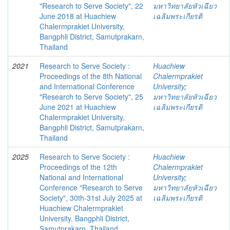
"Research to Serve Society", 22
มหาวิทยาลัยหัวเฉียว
June 2018 at Huachiew
เฉลิมพระเกียรติ
Chalermprakiet University,
Bangphli District, Samutprakarn,
Thailand
2021
Research to Serve Society :
Huachiew
Proceedings of the 8th National
Chalermprakiet
and International Conference
University
;
"Research to Serve Society", 25
มหาวิทยาลัยหัวเฉียว
June 2021 at Huachiew
เฉลิมพระเกียรติ
Chalermprakiet University,
Bangphli District, Samutprakarn,
Thailand
2025
Research to Serve Society :
Huachiew
Proceedings of the 12th
Chalermprakiet
National and International
University
;
Conference "Research to Serve
มหาวิทยาลัยหัวเฉียว
Society", 30th-31st July 2025 at
เฉลิมพระเกียรติ
Huachiew Chalermprakiet
University, Bangphli District,
Samutprakarn, Thailand