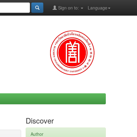
Sign on to:
Language
Discover
Author