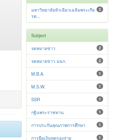
มหาวิทยาลัยหัวเฉียวเฉลิมพระเกีย
2
รต...
Subject
จดหมายข่าว
2
จดหมายข่าว มฉก.
2
M.B.A.
1
M.S.W.
1
SSR
1
กฐินพระราชทาน
1
การประกันคุณภาพการศึกษา
1
การยืมเงินทดรองจ่าย
1