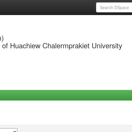
m)
y of Huachiew Chalermprakiet University