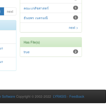
คณะเภสัชศาสตร์
1
1
next
ธันยพร เนตรมณี
1
next >
Has File(s)
นก
true
2
นก
 Software
Copyright © 2002-2022
LYRASIS
-
Feedback