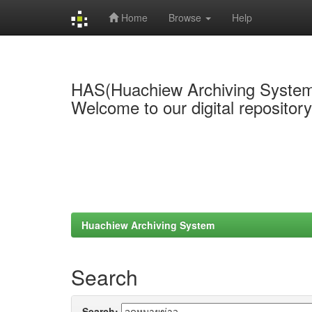
Home
Browse
Help
Skip
navigation
HAS(Huachiew Archiving Syste
Welcome to our digital repositor
Huachiew Archiving System
Search
Search: