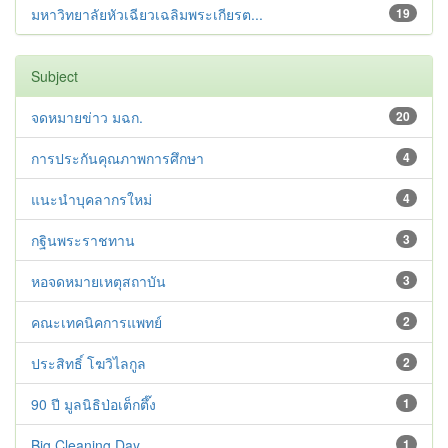
มหาวิทยาลัยหัวเฉียวเฉลิมพระเกียรต...
19
Subject
จดหมายข่าว มฉก.
20
การประกันคุณภาพการศึกษา
4
แนะนำบุคลากรใหม่
4
กฐินพระราชทาน
3
หอจดหมายเหตุสถาบัน
3
คณะเทคนิคการแพทย์
2
ประสิทธิ์ โฆวิไลกูล
2
90 ปี มูลนิธิป่อเต็กตึ๊ง
1
Big Cleaning Day
1