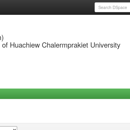
m)
y of Huachiew Chalermprakiet University