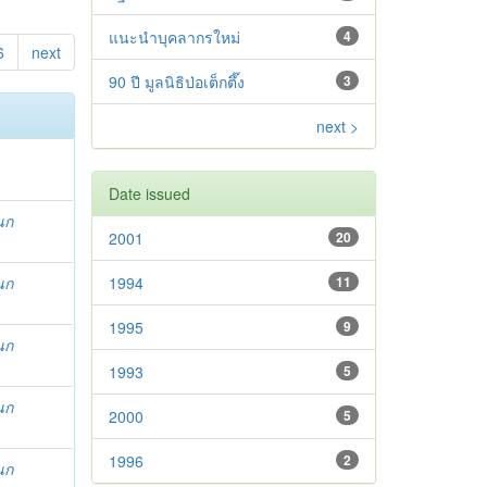
แนะนำบุคลากรใหม่
4
6
next
90 ปี มูลนิธิป่อเต็กตึ๊ง
3
next >
Date issued
นก
2001
20
นก
1994
11
1995
9
นก
1993
5
นก
2000
5
1996
2
นก