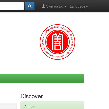
Sign on to:
Language
Discover
Author