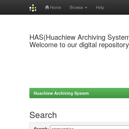
Home
Browse
Help
Skip
navigation
HAS(Huachiew Archiving Syste
Welcome to our digital repositor
Huachiew Archiving System
Search
Search: