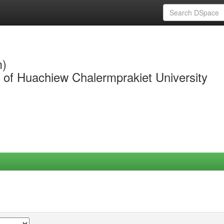
m)
y of Huachiew Chalermprakiet University