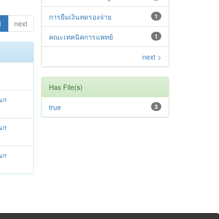
การยืมเงินทดรองจ่าย
1
1
next
คณะเทคนิคการแพทย์
1
next >
Has File(s)
นก
true
3
นก
นก