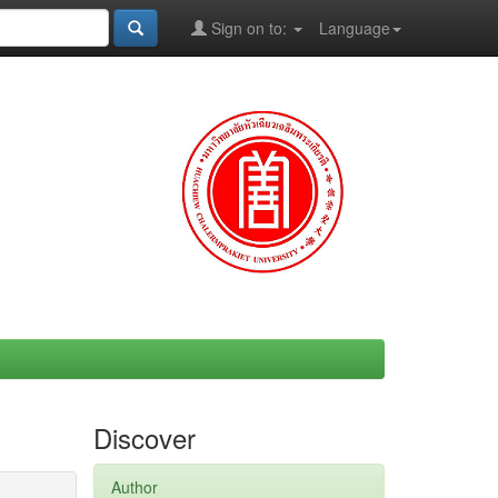
Sign on to:
Language
Discover
Author