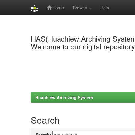
Home
Browse
Help
Skip
navigation
HAS(Huachiew Archiving Syste
Welcome to our digital repositor
Huachiew Archiving System
Search
Search: