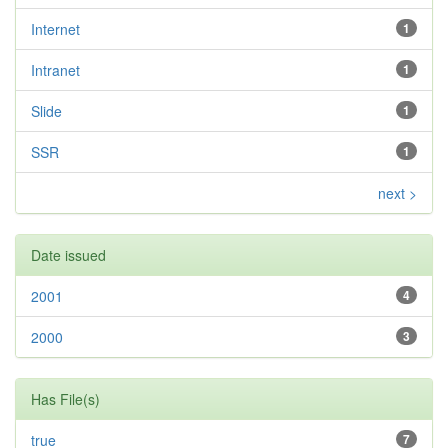
Internet
1
Intranet
1
Slide
1
SSR
1
next >
Date issued
2001
4
2000
3
Has File(s)
true
7