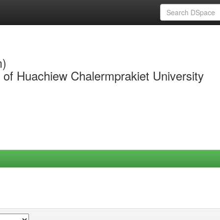
m)
y of Huachiew Chalermprakiet University