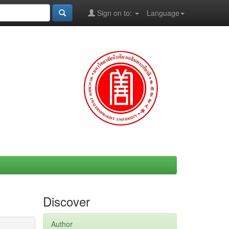
Sign on to:
Language
Discover
Author