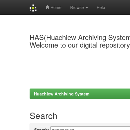
Home
Browse
Help
Skip
navigation
HAS(Huachiew Archiving Syste
Welcome to our digital repositor
Huachiew Archiving System
Search
Search: