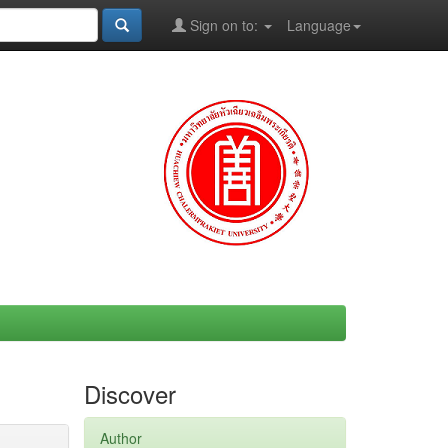
Sign on to:
Language
Discover
Author