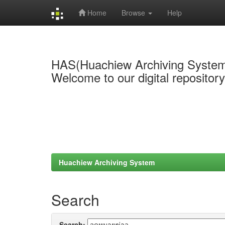
Home
Browse
Help
Skip
navigation
HAS(Huachiew Archiving Syste
Welcome to our digital repositor
Huachiew Archiving System
Search
Search: