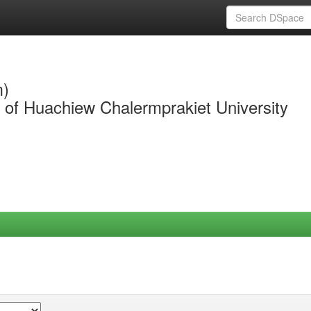
m)
y of Huachiew Chalermprakiet University