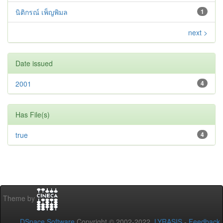
นิติกรณ์ เพ็ญพิมล
1
next >
Date issued
2001
4
Has File(s)
true
4
Theme by
DSpace Software
Copyright © 2002-2022
LYRASIS
-
Feedback