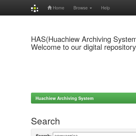
Home
Browse
Help
Skip
navigation
HAS(Huachiew Archiving Syste
Welcome to our digital repositor
Huachiew Archiving System
Search
Search: