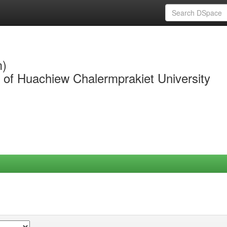
m)
y of Huachiew Chalermprakiet University