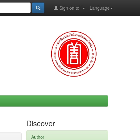
Sign on to:
Language
Discover
Author