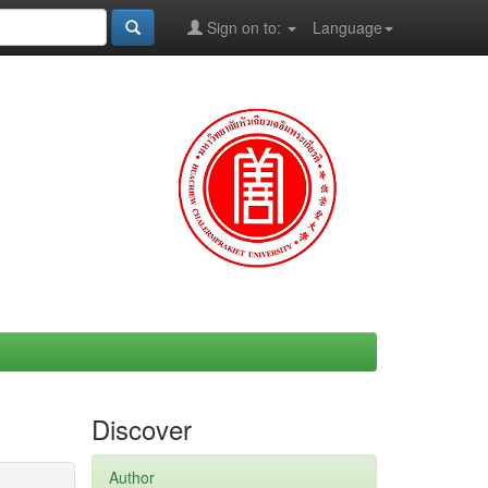
Sign on to:
Language
Discover
Author