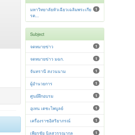
มหาวิทยาลัยหัวเฉียวเฉลิมพระเกีย
1
รต...
Subject
จดหมายข่าว
1
จดหมายข่าว มฉก.
1
จันทรานี สงวนนาม
1
ผู้อำนวยการ
1
ศูนย์ฝึกอบรม
1
อุเทน เตชะไพบูลย์
1
เครื่องราชอิสริยาภรณ์
1
เพียรชัย นิลสุวรรณากุล
1