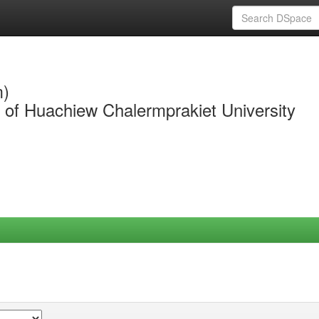
m)
y of Huachiew Chalermprakiet University