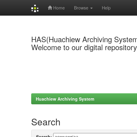
Home
Browse
Help
Skip
navigation
HAS(Huachiew Archiving Syste
Welcome to our digital repositor
Huachiew Archiving System
Search
Search: