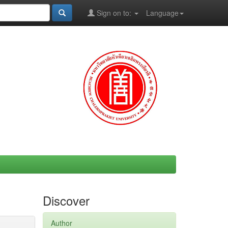
Sign on to:
Language
Discover
Author