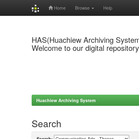
Home
Browse
Help
Skip
navigation
HAS(Huachiew Archiving Syste
Welcome to our digital repositor
Huachiew Archiving System
Search
Search: