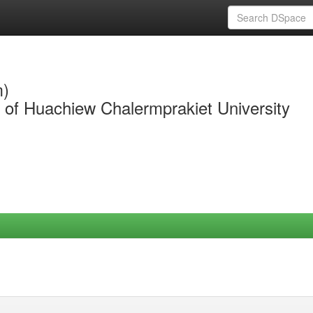
m)
y of Huachiew Chalermprakiet University