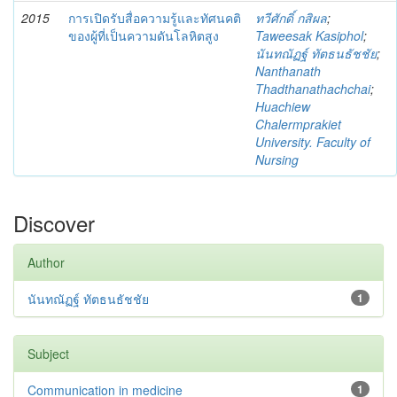
2015
การเปิดรับสื่อความรู้และทัศนคติ
ทวีศักดิ์ กสิผล
;
ของผู้ที่เป็นความดันโลหิตสูง
Taweesak Kasiphol
;
นันทณัฏฐ์ ทัตธนธัชชัย
;
Nanthanath
Thadthanathachchai
;
Huachiew
Chalermprakiet
University. Faculty of
Nursing
Discover
Author
นันทณัฏฐ์ ทัตธนธัชชัย
1
Subject
Communication in medicine
1