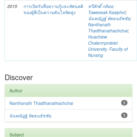
2015
การเปิดรับสื่อความรู้และทัศนคติ
ทวีศักดิ์ กสิผล
;
ของผู้ที่เป็นความดันโลหิตสูง
Taweesak Kasiphol
;
นันทณัฏฐ์ ทัตธนธัชชัย
;
Nanthanath
Thadthanathachchai
;
Huachiew
Chalermprakiet
University. Faculty of
Nursing
Discover
Author
Nanthanath Thadthanathachchai
1
นันทณัฏฐ์ ทัตธนธัชชัย
1
Subject