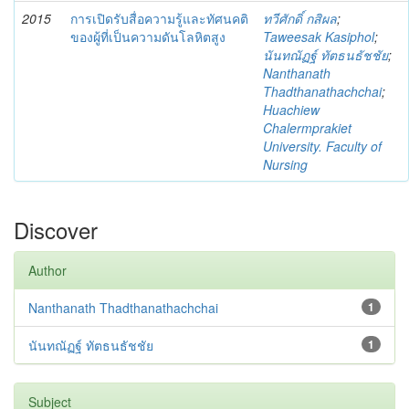
2015
การเปิดรับสื่อความรู้และทัศนคติ
ทวีศักดิ์ กสิผล
;
ของผู้ที่เป็นความดันโลหิตสูง
Taweesak Kasiphol
;
นันทณัฏฐ์ ทัตธนธัชชัย
;
Nanthanath
Thadthanathachchai
;
Huachiew
Chalermprakiet
University. Faculty of
Nursing
Discover
Author
Nanthanath Thadthanathachchai
1
นันทณัฏฐ์ ทัตธนธัชชัย
1
Subject