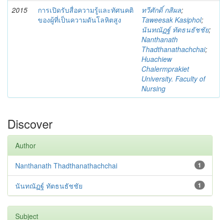
2015
การเปิดรับสื่อความรู้และทัศนคติ
ทวีศักดิ์ กสิผล
;
ของผู้ที่เป็นความดันโลหิตสูง
Taweesak Kasiphol
;
นันทณัฏฐ์ ทัตธนธัชชัย
;
Nanthanath
Thadthanathachchai
;
Huachiew
Chalermprakiet
University. Faculty of
Nursing
Discover
Author
Nanthanath Thadthanathachchai
1
นันทณัฏฐ์ ทัตธนธัชชัย
1
Subject