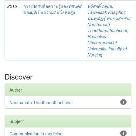
2015
การเปิดรับสื่อความรู้และทัศนคติ
ทวีศักดิ์ กสิผล
;
ของผู้ที่เป็นความดันโลหิตสูง
Taweesak Kasiphol
;
นันทณัฏฐ์ ทัตธนธัชชัย
;
Nanthanath
Thadthanathachchai
;
Huachiew
Chalermprakiet
University. Faculty of
Nursing
Discover
Author
Nanthanath Thadthanathachchai
1
Subject
Communication in medicine
1