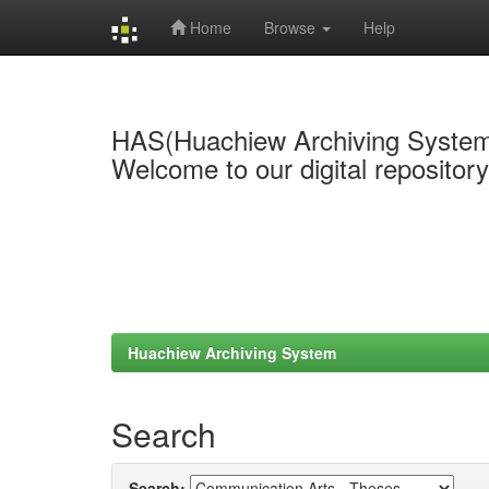
Home
Browse
Help
Skip
navigation
HAS(Huachiew Archiving Syste
Welcome to our digital repositor
Huachiew Archiving System
Search
Search: