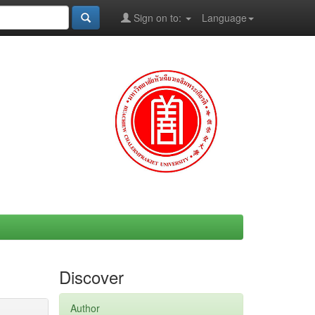
Sign on to:
Language
Discover
Author