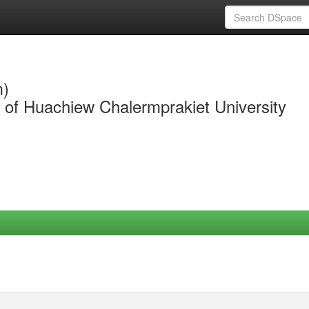
m)
y of Huachiew Chalermprakiet University