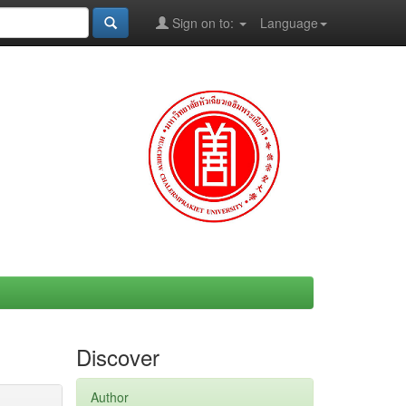
Sign on to:
Language
Discover
Author