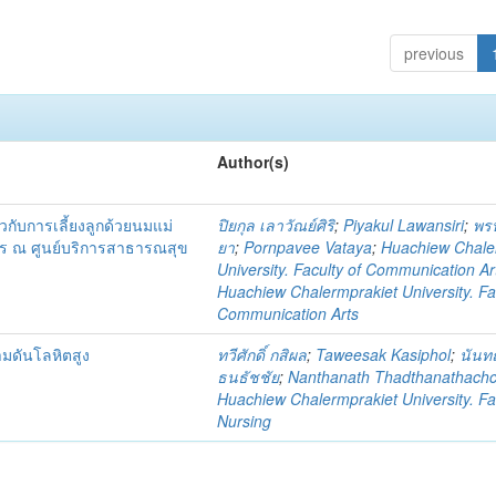
previous
Author(s)
ยวกับการเลี้ยงลูกด้วยนมแม่
ปิยกุล เลาวัณย์ศิริ
;
Piyakul Lawansiri
;
พรป
การ ณ ศูนย์บริการสาธารณสุข
ยา
;
Pornpavee Vataya
;
Huachiew Chale
University. Faculty of Communication Ar
Huachiew Chalermprakiet University. Fa
Communication Arts
วามดันโลหิตสูง
ทวีศักดิ์ กสิผล
;
Taweesak Kasiphol
;
นันทณ
ธนธัชชัย
;
Nanthanath Thadthanathachc
Huachiew Chalermprakiet University. Fa
Nursing