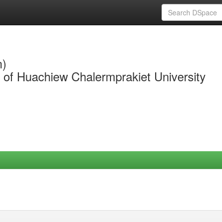
m)
y of Huachiew Chalermprakiet University