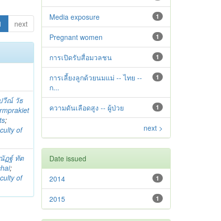
Media exposure
1
1
next
Pregnant women
1
การเปิดรับสื่อมวลชน
1
การเลี้ยงลูกด้วยนมแม่ -- ไทย --
1
ก...
วีณ์ วัธ
ความดันเลือดสูง -- ผู้ป่วย
1
rmprakiet
ts
;
next >
culty of
ัฏฐ์ ทัต
Date issued
hai
;
culty of
2014
1
2015
1