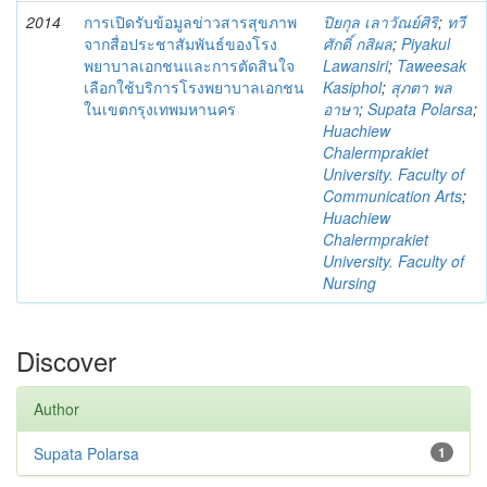
2014
การเปิดรับข้อมูลข่าวสารสุขภาพ
ปิยกุล เลาวัณย์ศิริ
;
ทวี
จากสื่อประชาสัมพันธ์ของโรง
ศักดิ์ กสิผล
;
Piyakul
พยาบาลเอกชนและการตัดสินใจ
Lawansiri
;
Taweesak
เลือกใช้บริการโรงพยาบาลเอกชน
Kasiphol
;
สุภตา พล
ในเขตกรุงเทพมหานคร
อาษา
;
Supata Polarsa
;
Huachiew
Chalermprakiet
University. Faculty of
Communication Arts
;
Huachiew
Chalermprakiet
University. Faculty of
Nursing
Discover
Author
Supata Polarsa
1