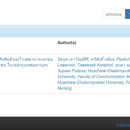
previous
Author(s)
าสัมพันธ์ของโรงพยาบาลเอกชน
ปิยกุล เลาวัณย์ศิริ
;
ทวีศักดิ์ กสิผล
;
Piyakul
อกชน ในเขตกรุงเทพมหานคร
Lawansiri
;
Taweesak Kasiphol
;
สุภตา 
Supata Polarsa
;
Huachiew Chalermprak
University. Faculty of Communication Ar
Huachiew Chalermprakiet University. Fa
Nursing
DSpace