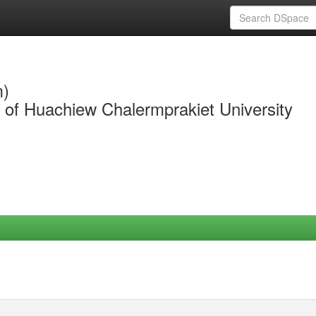
m)
y of Huachiew Chalermprakiet University