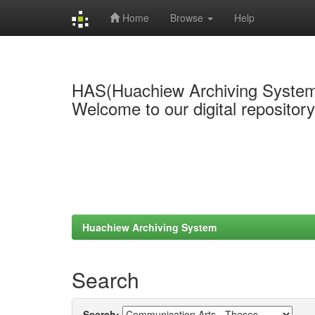
Home
Browse
Help
Skip
navigation
HAS(Huachiew Archiving Syste
Welcome to our digital repositor
Huachiew Archiving System
Search
Search: