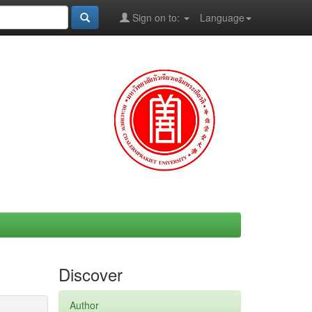
Sign on to:
Language
Discover
Author