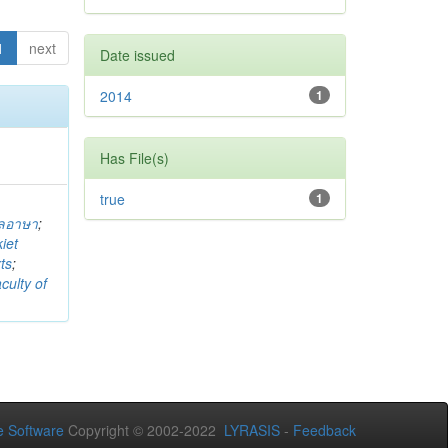
1
next
Date issued
2014
1
Has File(s)
true
1
พลอาษา
;
iet
ts
;
culty of
 Software
Copyright © 2002-2022
LYRASIS
-
Feedback