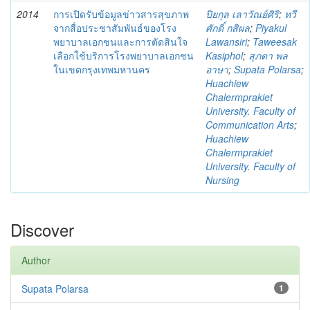
2014
การเปิดรับข้อมูลข่าวสารสุขภาพ
ปิยกุล เลาวัณย์ศิริ
;
ทวี
จากสื่อประชาสัมพันธ์ของโรง
ศักดิ์ กสิผล
;
Piyakul
พยาบาลเอกชนและการตัดสินใจ
Lawansiri
;
Taweesak
เลือกใช้บริการโรงพยาบาลเอกชน
Kasiphol
;
สุภตา พล
ในเขตกรุงเทพมหานคร
อาษา
;
Supata Polarsa
;
Huachiew
Chalermprakiet
University. Faculty of
Communication Arts
;
Huachiew
Chalermprakiet
University. Faculty of
Nursing
Discover
Author
Supata Polarsa
1