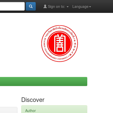
Sign on to:
Language
Discover
Author