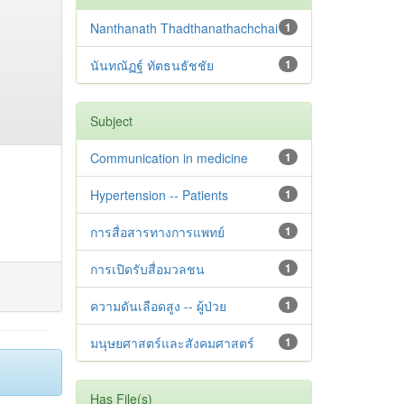
Nanthanath Thadthanathachchai
1
นันทณัฏฐ์ ทัตธนธัชชัย
1
Subject
Communication in medicine
1
Hypertension -- Patients
1
การสื่อสารทางการแพทย์
1
การเปิดรับสื่อมวลชน
1
ความดันเลือดสูง -- ผู้ป่วย
1
มนุษยศาสตร์และสังคมศาสตร์
1
Has File(s)