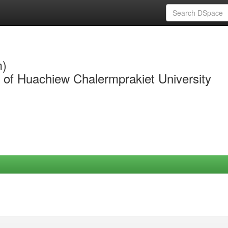
m)
y of Huachiew Chalermprakiet University