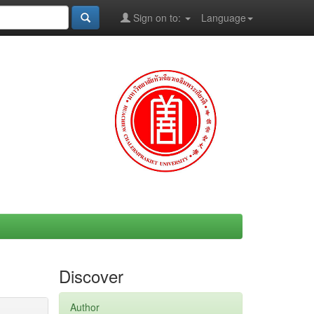
Sign on to:
Language
Discover
Author