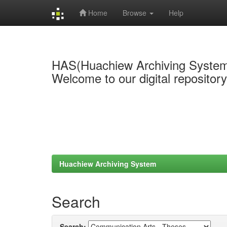
Home
Browse
Help
Skip
navigation
HAS(Huachiew Archiving Syste
Welcome to our digital repositor
Huachiew Archiving System
Search
Search: