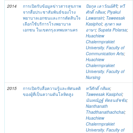
2014
การเปิดรับข้อมูลข่าวสารสุขภาพ
ปิยกุล เลาวัณย์ศิริ
;
ทวี
จากสื่อประชาสัมพันธ์ของโรง
ศักดิ์ กสิผล
;
Piyakul
พยาบาลเอกชนและการตัดสินใจ
Lawansiri
;
Taweesak
เลือกใช้บริการโรงพยาบาล
Kasiphol
;
สุภตา พล
เอกชน ในเขตกรุงเทพมหานคร
อาษา
;
Supata Polarsa
;
Huachiew
Chalermprakiet
University. Faculty of
Communication Arts
;
Huachiew
Chalermprakiet
University. Faculty of
Nursing
2015
การเปิดรับสื่อความรู้และทัศนคติ
ทวีศักดิ์ กสิผล
;
ของผู้ที่เป็นความดันโลหิตสูง
Taweesak Kasiphol
;
นันทณัฏฐ์ ทัตธนธัชชัย
;
Nanthanath
Thadthanathachchai
;
Huachiew
Chalermprakiet
University. Faculty of