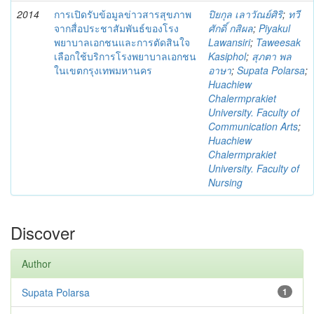
2014
การเปิดรับข้อมูลข่าวสารสุขภาพ
ปิยกุล เลาวัณย์ศิริ
;
ทวี
จากสื่อประชาสัมพันธ์ของโรง
ศักดิ์ กสิผล
;
Piyakul
พยาบาลเอกชนและการตัดสินใจ
Lawansiri
;
Taweesak
เลือกใช้บริการโรงพยาบาลเอกชน
Kasiphol
;
สุภตา พล
ในเขตกรุงเทพมหานคร
อาษา
;
Supata Polarsa
;
Huachiew
Chalermprakiet
University. Faculty of
Communication Arts
;
Huachiew
Chalermprakiet
University. Faculty of
Nursing
Discover
Author
Supata Polarsa
1