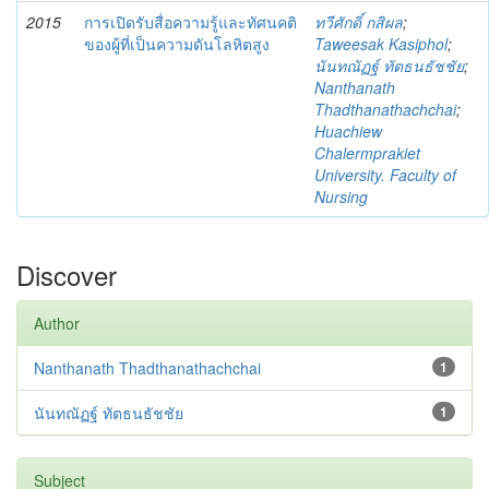
2015
การเปิดรับสื่อความรู้และทัศนคติ
ทวีศักดิ์ กสิผล
;
ของผู้ที่เป็นความดันโลหิตสูง
Taweesak Kasiphol
;
นันทณัฏฐ์ ทัตธนธัชชัย
;
Nanthanath
Thadthanathachchai
;
Huachiew
Chalermprakiet
University. Faculty of
Nursing
Discover
Author
Nanthanath Thadthanathachchai
1
นันทณัฏฐ์ ทัตธนธัชชัย
1
Subject