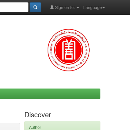
Sign on to:
Language
Discover
Author