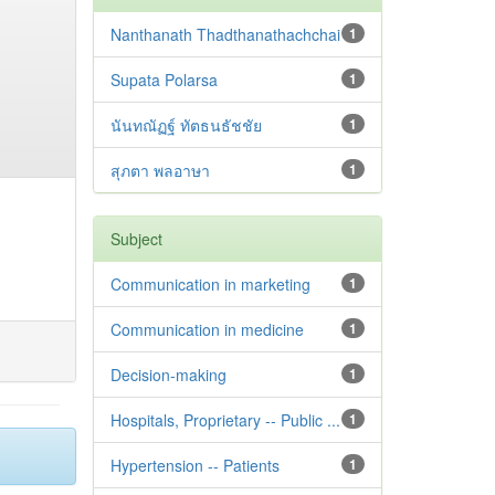
Nanthanath Thadthanathachchai
1
Supata Polarsa
1
นันทณัฏฐ์ ทัตธนธัชชัย
1
สุภตา พลอาษา
1
Subject
Communication in marketing
1
Communication in medicine
1
Decision-making
1
Hospitals, Proprietary -- Public ...
1
Hypertension -- Patients
1