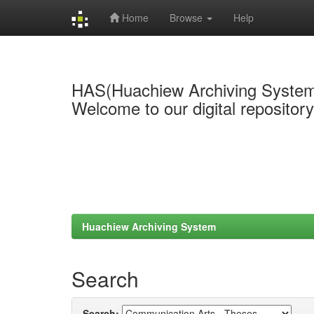
Home
Browse
Help
Skip
navigation
HAS(Huachiew Archiving Syste
Welcome to our digital repositor
Huachiew Archiving System
Search
Search: