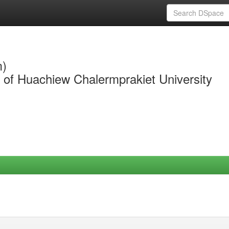
m)
y of Huachiew Chalermprakiet University