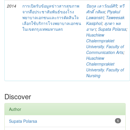
2014
การเปิดรับข้อมูลข่าวสารสุขภาพ
ปิยกุล เลาวัณย์ศิริ
;
ทวี
จากสื่อประชาสัมพันธ์ของโรง
ศักดิ์ กสิผล
;
Piyakul
พยาบาลเอกชนและการตัดสินใจ
Lawansiri
;
Taweesak
เลือกใช้บริการโรงพยาบาลเอกชน
Kasiphol
;
สุภตา พล
ในเขตกรุงเทพมหานคร
อาษา
;
Supata Polarsa
;
Huachiew
Chalermprakiet
University. Faculty of
Communication Arts
;
Huachiew
Chalermprakiet
University. Faculty of
Nursing
Discover
Author
Supata Polarsa
1