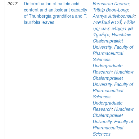
2017
Determination of caffeic acid
Kornsaran Daoree
;
content and antioxidant capacity
Trithip Boon-Long
;
of Thunbergia grandiflora and T.
Aranya Jutiviboonsuk
;
laurifolia leaves
กรศรัณย์ ดาวรี่
;
ตรีทิพ
บุญ-หลง
;
อรัญญา จุติ
วิบูลย์สุข
;
Huachiew
Chalermprakiet
University. Faculty of
Pharmaceutical
Sciences.
Undergraduate
Research
;
Huachiew
Chalermprakiet
University. Faculty of
Pharmaceutical
Sciences.
Undergraduate
Research
;
Huachiew
Chalermprakiet
University. Faculty of
Pharmaceutical
Sciences