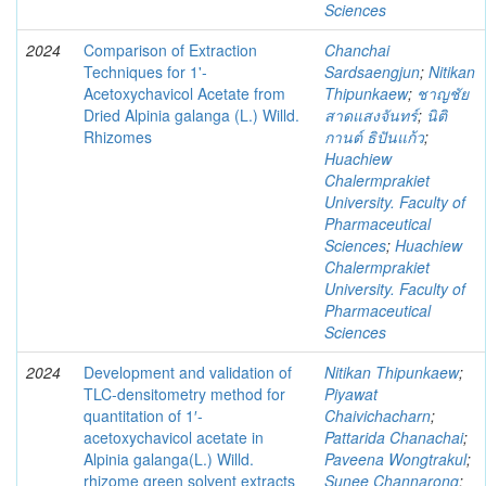
Sciences
2024
Comparison of Extraction
Chanchai
Techniques for 1'-
Sardsaengjun
;
Nitikan
Acetoxychavicol Acetate from
Thipunkaew
;
ชาญชัย
Dried Alpinia galanga (L.) Willd.
สาดแสงจันทร์
;
นิติ
Rhizomes
กานต์ ธิปันแก้ว
;
Huachiew
Chalermprakiet
University. Faculty of
Pharmaceutical
Sciences
;
Huachiew
Chalermprakiet
University. Faculty of
Pharmaceutical
Sciences
2024
Development and validation of
Nitikan Thipunkaew
;
TLC-densitometry method for
Piyawat
quantitation of 1′-
Chaivichacharn
;
acetoxychavicol acetate in
Pattarida Chanachai
;
Alpinia galanga(L.) Willd.
Paveena Wongtrakul
;
rhizome green solvent extracts
Sunee Channarong
;