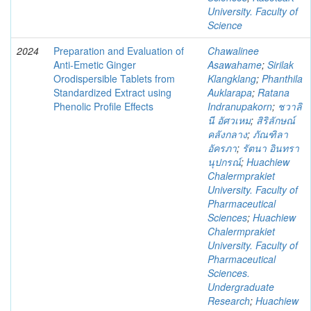
University. Faculty of
Science
2024
Preparation and Evaluation of
Chawalinee
Anti-Emetic Ginger
Asawahame
;
Sirilak
Orodispersible Tablets from
Klangklang
;
Phanthila
Standardized Extract using
Auklarapa
;
Ratana
Phenolic Profile Effects
Indranupakorn
;
ชวาลิ
นี อัศวเหม
;
สิริลักษณ์
คลังกลาง
;
ภัณฑิลา
อัครภา
;
รัตนา อินทรา
นุปกรณ์
;
Huachiew
Chalermprakiet
University. Faculty of
Pharmaceutical
Sciences
;
Huachiew
Chalermprakiet
University. Faculty of
Pharmaceutical
Sciences.
Undergraduate
Research
;
Huachiew