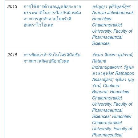
2013
การใช้สารต้านอนุมูลอิสระจาก
อรัญญา จุติวิบูลย์สุข
;
ธรรมชาติในการป้องกันผิวหนัง
Aranya Jutiviboonsuk
;
จากการถูกทำลายโดยรังสี
Huachiew
อัลตราไวโอเลต
Chalermprakiet
University. Faculty of
Pharmaceutical
Sciences
2015
การพัฒนาตำรับไมโครอิมัลชัน
รัตนา อินทรานุปกรณ์
;
จากสารสกัดเปลือกมังคุด
Ratana
Indranupakorn
;
รัฐพล
อาษาสุจริต
;
Rathapon
Asasutjarit
;
ชุติมา บุญ
รัตน์
;
Chutima
Boonrat
;
Huachiew
Chalermprakiet
University. Faculty of
Pharmaceutical
Sciences
;
Huachiew
Chalermprakiet
University. Faculty of
Pharmaceutical