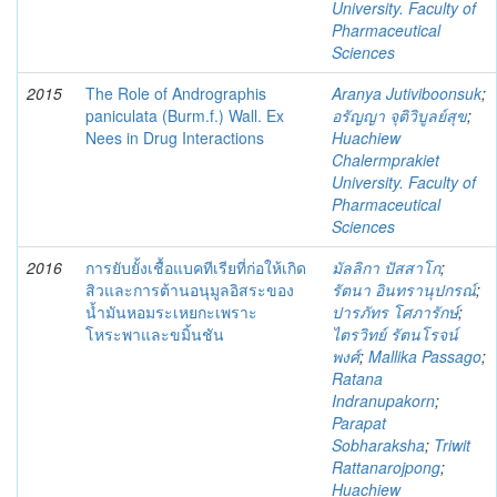
University. Faculty of
Pharmaceutical
Sciences
2015
The Role of Andrographis
Aranya Jutiviboonsuk
;
paniculata (Burm.f.) Wall. Ex
อรัญญา จุติวิบูลย์สุข
;
Nees in Drug Interactions
Huachiew
Chalermprakiet
University. Faculty of
Pharmaceutical
Sciences
2016
การยับยั้งเชื้อแบคทีเรียที่ก่อให้เกิด
มัลลิกา ปัสสาโก
;
สิวและการต้านอนุมูลอิสระของ
รัตนา อินทรานุปกรณ์
;
น้ำมันหอมระเหยกะเพราะ
ปารภัทร โศภารักษ์
;
โหระพาและขมิ้นชัน
ไตรวิทย์ รัตนโรจน์
พงศ์
;
Mallika Passago
;
Ratana
Indranupakorn
;
Parapat
Sobharaksha
;
Triwit
Rattanarojpong
;
Huachiew