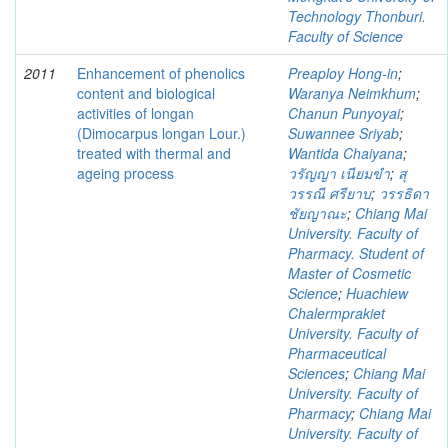
Technology Thonburi.
Faculty of Science
2011
Enhancement of phenolics
Preaploy Hong-in
;
content and biological
Waranya Neimkhum
;
activities of longan
Chanun Punyoyai
;
(Dimocarpus longan Lour.)
Suwannee Sriyab
;
treated with thermal and
Wantida Chaiyana
;
ageing process
วรัญญา เนียมขำ
;
สุ
วรรณี ศรียาบ
;
วรรธิดา
ชัยญาณะ
;
Chiang Mai
University. Faculty of
Pharmacy. Student of
Master of Cosmetic
Science
;
Huachiew
Chalermprakiet
University. Faculty of
Pharmaceutical
Sciences
;
Chiang Mai
University. Faculty of
Pharmacy
;
Chiang Mai
University. Faculty of