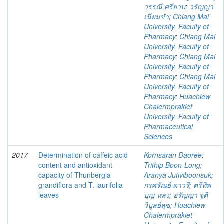
วรรณี ศรียาบ
;
วรัญญา
เนียมขำ
;
Chiang Mai
University. Faculty of
Pharmacy
;
Chiang Mai
University. Faculty of
Pharmacy
;
Chiang Mai
University. Faculty of
Pharmacy
;
Chiang Mai
University. Faculty of
Pharmacy
;
Huachiew
Chalermprakiet
University. Faculty of
Pharmaceutical
Sciences
2017
Determination of caffeic acid
Kornsaran Daoree
;
content and antioxidant
Trithip Boon-Long
;
capacity of Thunbergia
Aranya Jutiviboonsuk
;
grandiflora and T. laurifolia
กรศรัณย์ ดาวรี่
;
ตรีทิพ
leaves
บุญ-หลง
;
อรัญญา จุติ
วิบูลย์สุข
;
Huachiew
Chalermprakiet