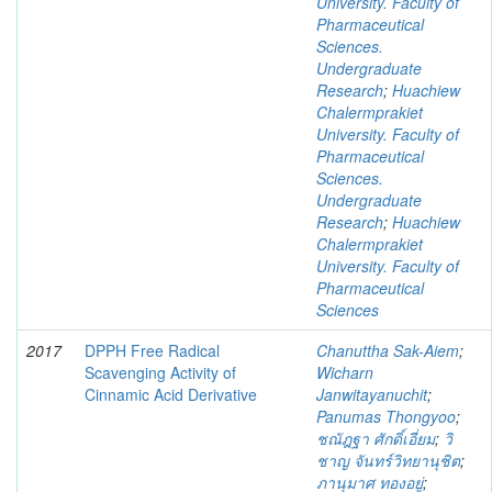
University. Faculty of
Pharmaceutical
Sciences.
Undergraduate
Research
;
Huachiew
Chalermprakiet
University. Faculty of
Pharmaceutical
Sciences.
Undergraduate
Research
;
Huachiew
Chalermprakiet
University. Faculty of
Pharmaceutical
Sciences
2017
DPPH Free Radical
Chanuttha Sak-Aiem
;
Scavenging Activity of
Wicharn
Cinnamic Acid Derivative
Janwitayanuchit
;
Panumas Thongyoo
;
ชณัฎฐา ศักดิ์เอี่ยม
;
วิ
ชาญ จันทร์วิทยานุชิต
;
ภานุมาศ ทองอยู่
;