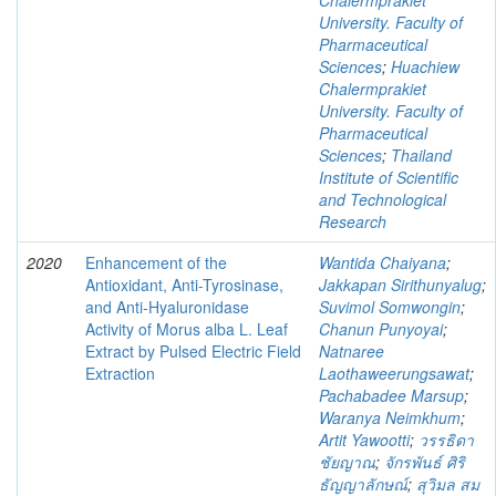
Chalermprakiet
University. Faculty of
Pharmaceutical
Sciences
;
Huachiew
Chalermprakiet
University. Faculty of
Pharmaceutical
Sciences
;
Thailand
Institute of Scientific
and Technological
Research
2020
Enhancement of the
Wantida Chaiyana
;
Antioxidant, Anti-Tyrosinase,
Jakkapan Sirithunyalug
;
and Anti-Hyaluronidase
Suvimol Somwongin
;
Activity of Morus alba L. Leaf
Chanun Punyoyai
;
Extract by Pulsed Electric Field
Natnaree
Extraction
Laothaweerungsawat
;
Pachabadee Marsup
;
Waranya Neimkhum
;
Artit Yawootti
;
วรรธิดา
ชัยญาณ
;
จักรพันธ์ ศิริ
ธัญญาลักษณ์
;
สุวิมล สม