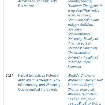
Activities of Cinnamic Acid
Janwitayanuchit
;
Derivatives
Panumart Thongyoo
;
วิ
ชาญ จันทร์วิทยานุชิต
;
ภานุมาศ ทองอยู่
;
Chanuttha Sak-Aiem
;
ชณัฎฐา ศักดิ์เอี่ยม
;
Huachiew
Chalermprakiet
University. Faculty of
Pharmaceutical
Sciences
;
Huachiew
Chalermprakiet
University. Faculty of
Pharmaceutical
Sciences
2021
Herbal Extracts as Potential
Wantida Chaiyana
;
Antioxidant, Anti-Aging, Anti-
Wannaree Charoensup
;
Inflammatory, and Whitening
Suwannee Sriyab
;
Cosmeceutical Ingredients
Chanun Punyoyai
;
Waranya Neimkhum
;
วรรธิดา ชัยญาณะ
;
วรรณนรี เจริญทรัพย์
;
สุ