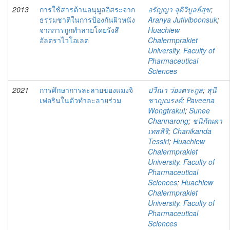
2013
การใช้สารต้านอนุมูลอิสระจาก
อรัญญา จุติวิบูลย์สุข
;
ธรรมชาติในการป้องกันผิวหนัง
Aranya Jutiviboonsuk
;
จากการถูกทำลายโดยรังสี
Huachiew
อัลตราไวโอเลต
Chalermprakiet
University. Faculty of
Pharmaceutical
Sciences
2021
การศึกษาการละลายของแมงจิ
ปวีณา ว่องตระกูล
;
สุนี
เฟอรินในตัวทำละลายร่วม
ชาญณรงค์
;
Paveena
Wongtrakul
;
Sunee
Channarong
;
ชนิกัณดา
เทสสิริ
;
Chanikanda
Tessiri
;
Huachiew
Chalermprakiet
University. Faculty of
Pharmaceutical
Sciences
;
Huachiew
Chalermprakiet
University. Faculty of
Pharmaceutical
Sciences