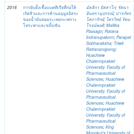
2016
การยับยั้งเชื้อแบคทีเรียที่ก่อให้
มัลลิกา ปัสสาโก
;
รัตนา
เกิดสิวและการต้านอนุมูลอิสระ
อินทรานุปกรณ์
;
ปารภัทร
ของน้ำมันหอมระเหยกะเพราะ
โศภารักษ์
;
ไตรวิทย์ รัตน
โหระพาและขมิ้นชัน
โรจน์พงศ์
;
Mallika
Passago
;
Ratana
Indranupakorn
;
Parapat
Sobharaksha
;
Triwit
Rattanarojpong
;
Huachiew
Chalermprakiet
University. Faculty of
Pharmaceutical
Sciences
;
Huachiew
Chalermprakiet
University. Faculty of
Pharmaceutical
Sciences
;
Huachiew
Chalermprakiet
University. Faculty of
Pharmaceutical
Sciences
;
King
Mongkut's University of