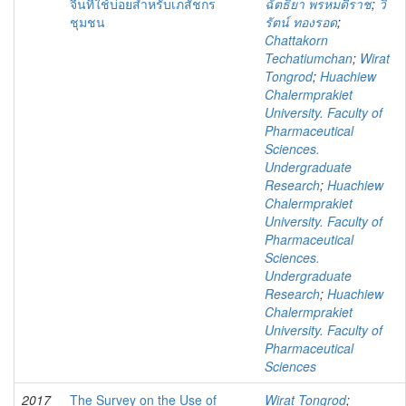
จีนที่ใช้บ่อยสำหรับเภสัชกร
ฉัตธิยา พรหมดีราช
;
วิ
ชุมชน
รัตน์ ทองรอด
;
Chattakorn
Techatiumchan
;
Wirat
Tongrod
;
Huachiew
Chalermprakiet
University. Faculty of
Pharmaceutical
Sciences.
Undergraduate
Research
;
Huachiew
Chalermprakiet
University. Faculty of
Pharmaceutical
Sciences.
Undergraduate
Research
;
Huachiew
Chalermprakiet
University. Faculty of
Pharmaceutical
Sciences
2017
The Survey on the Use of
Wirat Tongrod
;