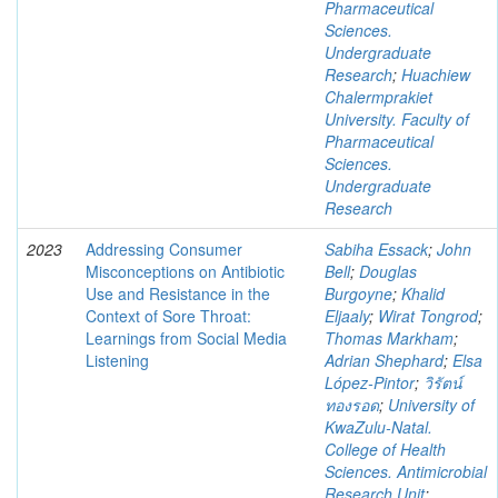
Pharmaceutical
Sciences.
Undergraduate
Research
;
Huachiew
Chalermprakiet
University. Faculty of
Pharmaceutical
Sciences.
Undergraduate
Research
2023
Addressing Consumer
Sabiha Essack
;
John
Misconceptions on Antibiotic
Bell
;
Douglas
Use and Resistance in the
Burgoyne
;
Khalid
Context of Sore Throat:
Eljaaly
;
Wirat Tongrod
;
Learnings from Social Media
Thomas Markham
;
Listening
Adrian Shephard
;
Elsa
López-Pintor
;
วิรัตน์
ทองรอด
;
University of
KwaZulu-Natal.
College of Health
Sciences. Antimicrobial
Research Unit
;