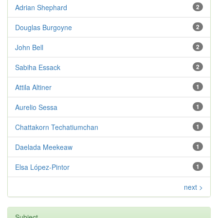
Adrian Shephard
2
Douglas Burgoyne
2
John Bell
2
Sabiha Essack
2
Attila Altiner
1
Aurelio Sessa
1
Chattakorn Techatiumchan
1
Daelada Meekeaw
1
Elsa López-Pintor
1
next >
Subject