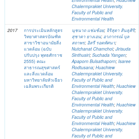
Environmental Health
;
Huachiew
Chalermprakiet University.
Faculty of Public and
Environmental Health
2017
การประเมินหลักสูตร
นุชนาถ แช่มช้อย
;
จิริสุดา สินธุศิริ
;
วิทยาศาสตรบัณฑิต
สุชาดา ยางเอน
;
อาภากรณ์ บุล
สาขาวิชาอนามัยสิ่ง
สถาพร
;
อิสรี รอดทัศนา
;
แวดล้อม (ฉบับ
Nutchanat Chamchoi
;
Jirisuda
ปรับปรุง พุทธศักราช
Sinthusiri
;
Suchada Yangen
;
2555) คณะ
Apaporn Bulsathaporn
;
Isaree
สาธารณสุขศาสตร์
Rodtusana
;
Huachiew
และสิ่งแวดล้อม
Chalermprakiet University.
มหาวิทยาลัยหัวเฉียว
Faculty of Public and
เฉลิมพระเกียรติ
Environmental Health
;
Huachiew
Chalermprakiet University.
Faculty of Public and
Environmental Health
;
Huachiew
Chalermprakiet University.
Faculty of Public and
Environmental Health
;
Huachiew
Chalermprakiet University.
Faculty of Public and