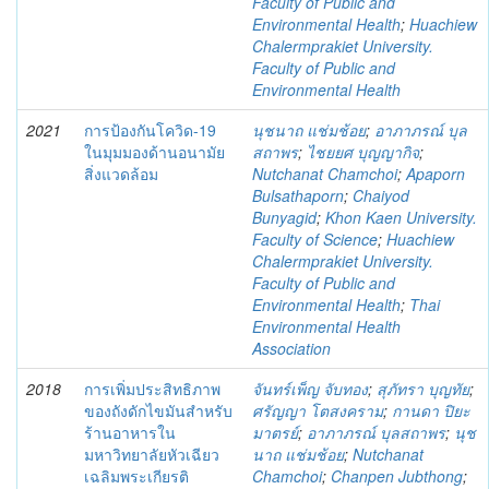
Faculty of Public and
Environmental Health
;
Huachiew
Chalermprakiet University.
Faculty of Public and
Environmental Health
2021
การป้องกันโควิด-19
นุชนาถ แช่มช้อย
;
อาภาภรณ์ บุล
ในมุมมองด้านอนามัย
สถาพร
;
ไชยยศ บุญญากิจ
;
สิ่งแวดล้อม
Nutchanat Chamchoi
;
Apaporn
Bulsathaporn
;
Chaiyod
Bunyagid
;
Khon Kaen University.
Faculty of Science
;
Huachiew
Chalermprakiet University.
Faculty of Public and
Environmental Health
;
Thai
Environmental Health
Association
2018
การเพิ่มประสิทธิภาพ
จันทร์เพ็ญ จับทอง
;
สุภัทรา บุญทัย
;
ของถังดักไขมันสำหรับ
ศรัญญา โตสงคราม
;
กานดา ปิยะ
ร้านอาหารใน
มาตรย์
;
อาภาภรณ์ บุลสถาพร
;
นุช
มหาวิทยาลัยหัวเฉียว
นาถ แช่มช้อย
;
Nutchanat
เฉลิมพระเกียรติ
Chamchoi
;
Chanpen Jubthong
;