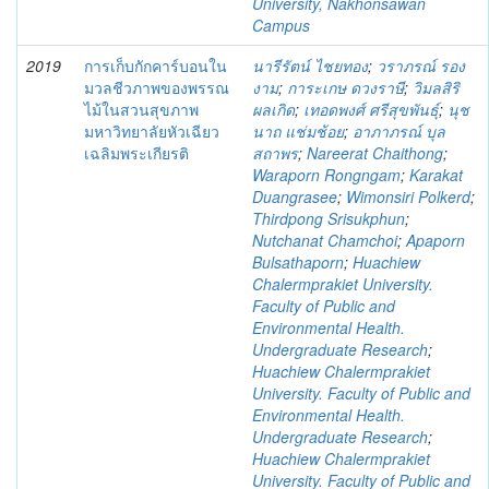
University, Nakhonsawan
Campus
2019
การเก็บกักคาร์บอนใน
นารีรัตน์ ไชยทอง
;
วราภรณ์ รอง
มวลชีวภาพของพรรณ
งาม
;
การะเกษ ดวงราษี
;
วิมลสิริ
ไม้ในสวนสุขภาพ
ผลเกิด
;
เทอดพงศ์ ศรีสุขพันธุ์
;
นุช
มหาวิทยาลัยหัวเฉียว
นาถ แช่มช้อย
;
อาภาภรณ์ บุล
เฉลิมพระเกียรติ
สถาพร
;
Nareerat Chaithong
;
Waraporn Rongngam
;
Karakat
Duangrasee
;
Wimonsiri Polkerd
;
Thirdpong Srisukphun
;
Nutchanat Chamchoi
;
Apaporn
Bulsathaporn
;
Huachiew
Chalermprakiet University.
Faculty of Public and
Environmental Health.
Undergraduate Research
;
Huachiew Chalermprakiet
University. Faculty of Public and
Environmental Health.
Undergraduate Research
;
Huachiew Chalermprakiet
University. Faculty of Public and