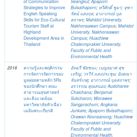
of Communication
Seangkul
;
Apaporn
Strategies to Improve
Bulsathaporn
;
ทวีศักดิ์ ชูมา
;
จุฑา
English Speaking
รัตน์ แสงกุล
;
อาภาภรณ์ บุล
Skills for Eco-Cultural
สถาพร
;
Mahidol University,
Tourism Staff at
Nakhonsawan Campus
;
Mahidol
Highland
University, Nakhonsawan
Development Area in
Campus
;
Huachiew
Thailand
Chalermprakiet University.
Faculty of Public and
Environmental Health
2016
ความรู้และพฤติกรรม
อัจฉรี ชัยชนะ
;
เบญจมาศ สุข
การจัดการจัดการขยะ
เจริญ
;
วรวีร์ แสงประชุม
;
อังคณา
มูลฝอยตามหลัก 5Rs
จันทร์เกตุ
;
อาภาภรณ์ บุลสถาพร
;
ของนักศึกษา คณะ
อรวรรณ คุณสนอง
;
Audcharee
สาธารณสุขศาสตร์
Chaichana
;
Benjamat
และสิ่งแวดล้อม
Sukcharon
;
Worawee
มหาวิทยาลัยหัวเฉียว
Sangprachum
;
Angkana
เฉลิมพระเกียรติ
Junkate
;
Apaporn Bulsathaporn
;
Orawan Koonsanong
;
Huachiew
Chalermprakiet University.
Faculty of Public and
Environmental Health.