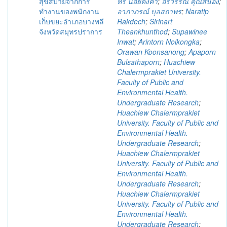
สุขสบายจากการ
ทร น้อยคงคา
;
อรวรรณ คุณสนอง
;
ทำงานของพนักงาน
อาภาภรณ์ บุลสถาพร
;
Naratip
เก็บขยะอำเภอบางพลี
Rakdech
;
Sirinart
จังหวัดสมุทรปราการ
Theankhunthod
;
Supawinee
Inwat
;
Arintorn Noikongka
;
Orawan Koonsanong
;
Apaporn
Bulsathaporn
;
Huachiew
Chalermprakiet University.
Faculty of Public and
Environmental Health.
Undergraduate Research
;
Huachiew Chalermprakiet
University. Faculty of Public and
Environmental Health.
Undergraduate Research
;
Huachiew Chalermprakiet
University. Faculty of Public and
Environmental Health.
Undergraduate Research
;
Huachiew Chalermprakiet
University. Faculty of Public and
Environmental Health.
Undergraduate Research
;