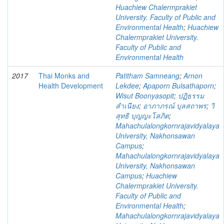
Huachiew Chalermprakiet
University. Faculty of Public and
Environmental Health
;
Huachiew
Chalermprakiet University.
Faculty of Public and
Environmental Health
2017
Thai Monks and
Patitham Samneang
;
Arnon
Health Development
Lekdee
;
Apaporn Bulsathaporn
;
Wisut Boonyasopit
;
ปฏิธรรม
สำเนียง
;
อาภาภรณ์ บุลสถาพร
;
วิ
สุทธิ บุญญะโสภิต
;
Mahachulalongkornrajavidyalaya
University, Nakhonsawan
Campus
;
Mahachulalongkornrajavidyalaya
University, Nakhonsawan
Campus
;
Huachiew
Chalermprakiet University.
Faculty of Public and
Environmental Health
;
Mahachulalongkornrajavidyalaya