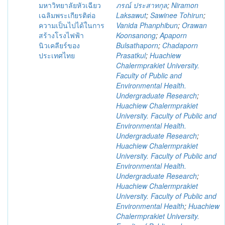
มหาวิทยาลัยหัวเฉียว
ภรณ์ ประสาทกุล
;
Niramon
เฉลิมพระเกียรติต่อ
Laksawut
;
Sawinee Tohirun
;
ความเป็นไปได้ในการ
Vanida Phanphibun
;
Orawan
สร้างโรงไฟฟ้า
Koonsanong
;
Apaporn
นิวเคลียร์ของ
Bulsathaporn
;
Chadaporn
ประเทศไทย
Prasatkul
;
Huachiew
Chalermprakiet University.
Faculty of Public and
Environmental Health.
Undergraduate Research
;
Huachiew Chalermprakiet
University. Faculty of Public and
Environmental Health.
Undergraduate Research
;
Huachiew Chalermprakiet
University. Faculty of Public and
Environmental Health.
Undergraduate Research
;
Huachiew Chalermprakiet
University. Faculty of Public and
Environmental Health
;
Huachiew
Chalermprakiet University.