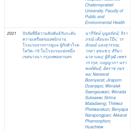
Chalermprakiet
University. Faculty of
Public and
Environmental Health
2021
ปัจจัยที่มีความสัมพันธ์กับระดับ
นารีรัตน์ บุญยรัตน์
;
จิรา
ความเครียดของพนักงาน
ภรณ์ เดือนจะโป๊ะ
;
วร
โรงแรมจากการดูแล ผู้กักตัวโรค
ลักษณ์ แสงสุวรรณ
;
โควิด–19 ในโรงแรมแห่งหนึ่ง
วรดา สุขแซว
;
สิริมา
เขตบางนา กรุงเทพมหานคร
มาลาแดง
;
ฐิติวุฒิ เพชร
วรากุล
;
เบญญาภา นรา
พงษ์พันธ์
;
อัคราช ภมร
พล
;
Nareerat
Boonyarat
;
Jiraporn
Duanjapo
;
Woralak
Saengsuwan
;
Worada
Suksaew
;
Sirima
Maladaeng
;
Thitiwut
Phetwarakun
;
Benyapa
Narapongpan
;
Akkarat
Phamonphon
;
Huachiew