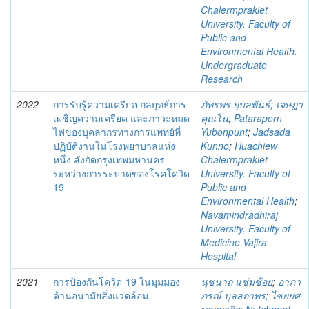
Chalermprakiet
University. Faculty of
Public and
Environmental Health.
Undergraduate
Research
2022
การรับรู้ความเครียด กลยุทธ์การ
ภัทรพร ยุบลพันธ์
;
เจษฎา
เผชิญความเครียด และภาวะหมด
คุณโน
;
Pataraporn
ไฟของบุคลากรทางการแพทย์ที่
Yubonpunt
;
Jadsada
ปฏิบัติงานในโรงพยาบาลแห่ง
Kunno
;
Huachiew
หนึ่ง สังกัดกรุงเทพมหานคร
Chalermprakiet
ระหว่างการระบาดของโรคโควิด
University. Faculty of
19
Public and
Environmental Health
;
Navamindradhiraj
University. Faculty of
Medicine Vajira
Hospital
2021
การป้องกันโควิด-19 ในมุมมอง
นุชนาถ แช่มช้อย
;
อาภา
ด้านอนามัยสิ่งแวดล้อม
ภรณ์ บุลสถาพร
;
ไชยยศ