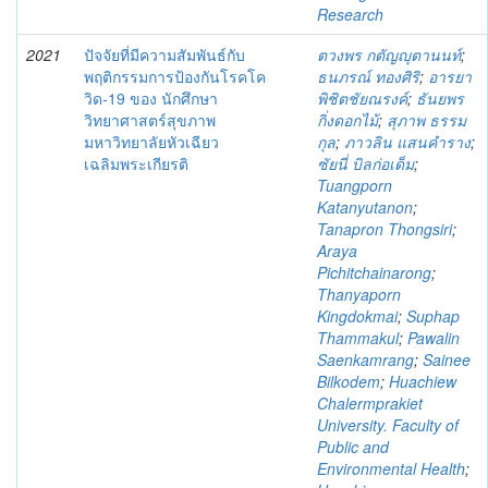
Research
2021
ปัจจัยที่มีความสัมพันธ์กับ
ตวงพร กตัญญุตานนท์
;
พฤติกรรมการป้องกันโรคโค
ธนภรณ์ ทองศิริ
;
อารยา
วิด-19 ของ นักศึกษา
พิชิตชัยณรงค์
;
ธันยพร
วิทยาศาสตร์สุขภาพ
กิ่งดอกไม้
;
สุภาพ ธรรม
มหาวิทยาลัยหัวเฉียว
กุล
;
ภาวลิน แสนคำราง
;
เฉลิมพระเกียรติ
ซัยนี่ บิลก่อเด็ม
;
Tuangporn
Katanyutanon
;
Tanapron Thongsiri
;
Araya
Pichitchainarong
;
Thanyaporn
Kingdokmai
;
Suphap
Thammakul
;
Pawalin
Saenkamrang
;
Sainee
Bilkodem
;
Huachiew
Chalermprakiet
University. Faculty of
Public and
Environmental Health
;