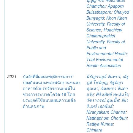
บุญญากิจ
;
Nutchanat
Chamchoi
;
Apaporn
Bulsathaporn
;
Chaiyod
Bunyagid
;
Khon Kaen
University. Faculty of
Science
;
Huachiew
Chalermprakiet
University. Faculty of
Public and
Environmental Health
;
Thai Environmental
Health Association
2021
ปัจจัยที่มีผลต่อพฤติกรรมการ
นิรัญกาญจ์ จันทรา
;
ณัฐ
ป้องกันตนเองของพนักงานขนส่ง
ภูมิ โชติบุญ
;
รัฐติญา
อาหารด้วยรถจักรยานยนต์ใน
คุณนา
;
จินตหรา จินดา
ช่วงการระบาดโควิด-19 โดย
แจ้ง
;
ศิรินทิพย์ ทะนันใจ
;
ประยุกต์ใช้แบบแผนความเชื่อ
วัชราภรณ์ อุ่นเนื้อ
;
อัยว
ด้านสุขภาพ
รินทร์ เอกพันธ์
;
Niranyakarn Chantra
;
Natthaphum Chotbun
;
Rattiya Kunna
;
Chintara