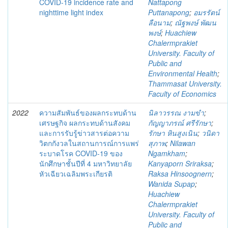
COVID-19 incidence rate and
Nattapong
nighttime light index
Puttanapong
;
อมรรัตน์
ลือนาม
;
ณัฐพงษ์ พัฒน
พงษ์
;
Huachiew
Chalermprakiet
University. Faculty of
Public and
Environmental Health
;
Thammasat University.
Faculty of Economics
2022
ความสัมพันธ์ของผลกระทบด้าน
นิลาวรรณ งามขำ
;
เศรษฐกิจ ผลกระทบด้านสังคม
กัญญาภรณ์ ศรีรักษา
;
และการรับรู้ข่าวสารต่อความ
รักษา หินสูงเนิน
;
วนิดา
วิตกกังวลในสถานการณ์การแพร่
สุภาพ
;
Nilawan
ระบาดโรค COVID-19 ของ
Ngamkham
;
นักศึกษาชั้นปีที่ 4 มหาวิทยาลัย
Kanyaporn Sriraksa
;
หัวเฉียวเฉลิมพระเกียรติ
Raksa Hinsoognern
;
Wanida Supap
;
Huachiew
Chalermprakiet
University. Faculty of
Public and