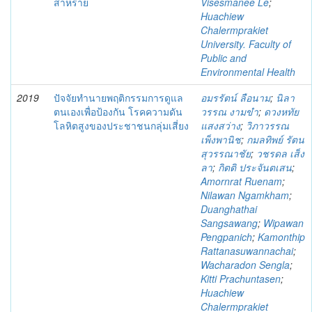
สาหร่าย
Visesmanee Le
;
Huachiew
Chalermprakiet
University. Faculty of
Public and
Environmental Health
2019
ปัจจัยทํานายพฤติกรรมการดูแล
อมรรัตน์ ลือนาม
;
นิลา
ตนเองเพื่อป้องกัน โรคความดัน
วรรณ งามขํา
;
ดวงหทัย
โลหิตสูงของประชาชนกลุ่มเสี่ยง
แสงสว่าง
;
วิภาวรรณ
เพ็งพานิช
;
กมลทิพย์ รัตน
สุวรรณาชัย
;
วชรดล เส็ง
ลา
;
กิตติ ประจันตเสน
;
Amornrat Ruenam
;
Nilawan Ngamkham
;
Duanghathai
Sangsawang
;
Wipawan
Pengpanich
;
Kamonthip
Rattanasuwannachai
;
Wacharadon Sengla
;
Kitti Prachuntasen
;
Huachiew
Chalermprakiet