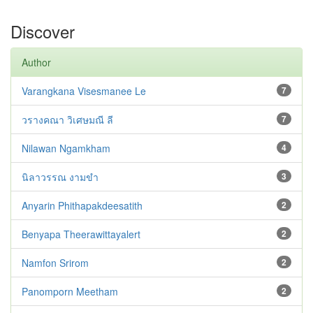
Discover
Author
Varangkana Visesmanee Le
7
วรางคณา วิเศษมณี ลี
7
Nilawan Ngamkham
4
นิลาวรรณ งามขำ
3
Anyarin Phithapakdeesatith
2
Benyapa Theerawittayalert
2
Namfon Srirom
2
Panomporn Meetham
2