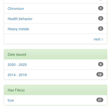
Chromium
3
Health behavior
3
Heavy metals
3
next >
Date issued
2020 - 2025
9
2014 - 2019
18
Has File(s)
true
27