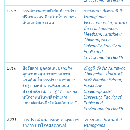
Environmental Health
2015
การศึกษาความสัมพันธ์ระหว่าง
วรางคณา วิเศษมณี ลี
;
ปริมาณโครเมียมในน้ำ ตะกอน
Varangkana
ดินและผักกระเฉด
Visesmanee Le
;
พนมพร
มีธรรม
;
Panomporn
Meetham
;
Huachiew
Chalermprakiet
University. Faculty of
Public and
Environmental Health
2016
ปัจจัยส่วนบุคคลและปัจจัยสิ่ง
ณัฏฐวี ชั่งชัย
;
Nuttawee
คุกคามต่อสุขภาพจากสภาพ
Changchai
;
น้ำฝน ศรี
แวดล้อมในการทำงานตามการ
รมย์
;
Namfon Srirom
;
รับรู้ของพนักงานที่ส่งผลต่อ
Huachiew
ประสิทธิภาพการปฏิบัติงานของ
Chalermprakiet
พนักงานบริษัทผลิตชิ้นส่วน
University. Faculty of
รถยนต์แห่งหนึ่งในจังหวัดชลบุรี
Public and
Environmental Health
2024
การประเมินผลกระทบต่อสุขภาพ
วรางคณา วิเศษมณี ลี
;
จากการบริโภคผลิตภัณฑ์
Varangkana