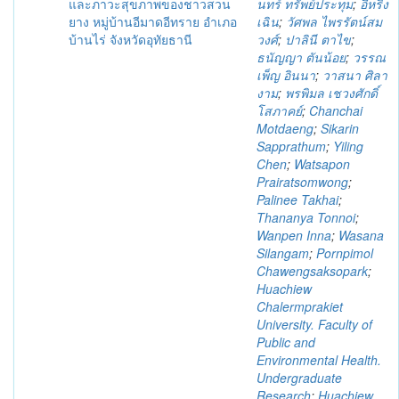
และภาวะสุขภาพของชาวสวน
นทร์ ทรัพย์ประทุม
;
อี้หริง
ยาง หมู่บ้านอีมาดอีทราย อำเภอ
เฉิน
;
วัศพล ไพรรัตน์สม
บ้านไร่ จังหวัดอุทัยธานี
วงศ์
;
ปาลินี ตาไข
;
ธนัญญา ตันน้อย
;
วรรณ
เพ็ญ อินนา
;
วาสนา ศิลา
งาม
;
พรพิมล เชวงศักดิ์
โสภาคย์
;
Chanchai
Motdaeng
;
Sikarin
Sapprathum
;
Yiling
Chen
;
Watsapon
Prairatsomwong
;
Palinee Takhai
;
Thananya Tonnoi
;
Wanpen Inna
;
Wasana
Silangam
;
Pornpimol
Chawengsaksopark
;
Huachiew
Chalermprakiet
University. Faculty of
Public and
Environmental Health.
Undergraduate
Research
;
Huachiew