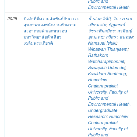
Public and
Environmental Health
2025
ปัจจัยที่มีความสัมพันธ์กับภาวะ
น้ำสวย อิชิกิ
;
วิภาวรรณ
สุขภาพของพนักงานทำความ
เทียนแจ่ม
;
รัฏฐกรณ์
สะอาดหอพักเอกชนรอบ
วัชระพิมลมิตร
;
สุวพิชญ์
มหาวิทยาลัยหัวเฉียว
อุดมเดช
;
กวิสรา สนทอง
;
เฉลิมพระเกียรติ
Namsuai Ishiki
;
Wipawan Thianjaem
;
Rathakorn
Watcharapimonmit
;
Suwapich Udomdej
;
Kawidara Sonthong
;
Huachiew
Chalermprakiet
University. Faculty of
Public and
Environmental Health.
Undergraduate
Research
;
Huachiew
Chalermprakiet
University. Faculty of
Public and