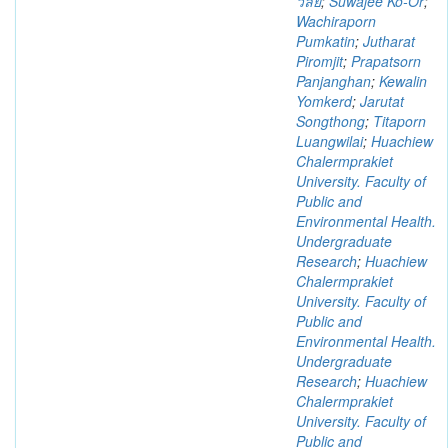
วิลัย
;
Suwajee Ko-Or
;
Wachiraporn
Pumkatin
;
Jutharat
Piromjit
;
Prapatsorn
Panjanghan
;
Kewalin
Yomkerd
;
Jarutat
Songthong
;
Titaporn
Luangwilai
;
Huachiew
Chalermprakiet
University. Faculty of
Public and
Environmental Health.
Undergraduate
Research
;
Huachiew
Chalermprakiet
University. Faculty of
Public and
Environmental Health.
Undergraduate
Research
;
Huachiew
Chalermprakiet
University. Faculty of
Public and