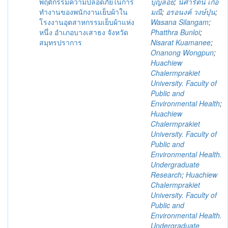
พฤติกรรมความปลอดภัยในการ
บุญลอย
;
นิศารัตน์ เกื้อ
ทำงานของพนักงานเย็บผ้าใน
มณี
;
อรอนงค์ วงษ์ปุ่น
;
โรงงานอุตสาหกรรมเย็บผ้าแห่ง
Wasana Silangam
;
หนึ่ง อำเภอบางเสาธง จังหวัด
Phatthra Bunloi
;
สมุทรปราการ
Nisarat Kuamanee
;
Onanong Wongpun
;
Huachiew
Chalermprakiet
University. Faculty of
Public and
Environmental Health
;
Huachiew
Chalermprakiet
University. Faculty of
Public and
Environmental Health.
Undergraduate
Research
;
Huachiew
Chalermprakiet
University. Faculty of
Public and
Environmental Health.
Undergraduate