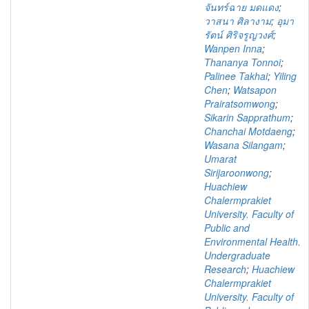
จันทร์ฉาย มดแดง
;
วาสนา ศิลางาม
;
อุมา
รัตน์ ศิริจรูญวงศ์
;
Wanpen Inna
;
Thananya Tonnoi
;
Palinee Takhai
;
Yiling
Chen
;
Watsapon
Prairatsomwong
;
Sikarin Sapprathum
;
Chanchai Motdaeng
;
Wasana Silangam
;
Umarat
Sirijaroonwong
;
Huachiew
Chalermprakiet
University. Faculty of
Public and
Environmental Health.
Undergraduate
Research
;
Huachiew
Chalermprakiet
University. Faculty of