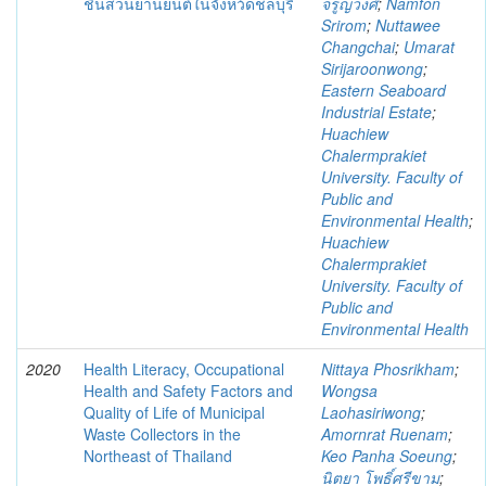
ชิ้นส่วนยานยนต์ในจังหว้ดชลบุรี
จรูญวงศ์
;
Namfon
Srirom
;
Nuttawee
Changchai
;
Umarat
Sirijaroonwong
;
Eastern Seaboard
Industrial Estate
;
Huachiew
Chalermprakiet
University. Faculty of
Public and
Environmental Health
;
Huachiew
Chalermprakiet
University. Faculty of
Public and
Environmental Health
2020
Health Literacy, Occupational
Nittaya Phosrikham
;
Health and Safety Factors and
Wongsa
Quality of Life of Municipal
Laohasiriwong
;
Waste Collectors in the
Amornrat Ruenam
;
Northeast of Thailand
Keo Panha Soeung
;
นิตยา โพธิ์ศรีขาม
;