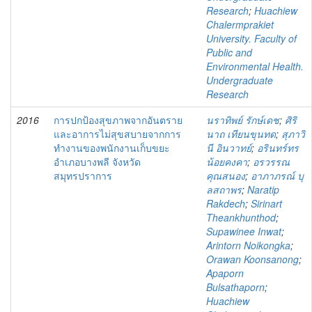
Research
;
Huachiew
Chalermprakiet
University. Faculty of
Public and
Environmental Health.
Undergraduate
Research
2016
การปกป้องสุขภาพจากอันตราย
นราทิพย์ รักษ์เดช
;
ศิริ
และอาการไม่สุขสบายจากการ
นาถ เทียนขุนทด
;
สุภาวิ
ทำงานของพนักงานเก็บขยะ
นี อินวาทย์
;
อรินทร์ทร
อำเภอบางพลี จังหวัด
น้อยคงคา
;
อรวรรณ
สมุทรปราการ
คุณสนอง
;
อาภาภรณ์ บุ
ลสถาพร
;
Naratip
Rakdech
;
Sirinart
Theankhunthod
;
Supawinee Inwat
;
Arintorn Noikongka
;
Orawan Koonsanong
;
Apaporn
Bulsathaporn
;
Huachiew