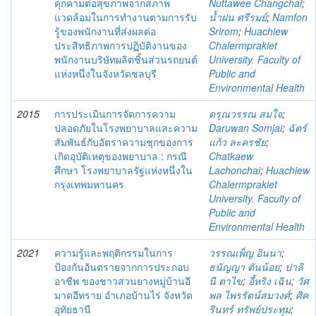
คุกคามต่อสุขภาพจากสภาพ
Nuttawee Changchai
;
แวดล้อมในการทำงานตามการรับ
น้ำฝน ศรีรมย์
;
Namfon
รู้ของพนักงานที่ส่งผลต่อ
Srirom
;
Huachiew
ประสิทธิภาพการปฏิบัติงานของ
Chalermprakiet
พนักงานบริษัทผลิตชิ้นส่วนรถยนต์
University. Faculty of
แห่งหนึ่งในจังหวัดชลบุรี
Public and
Environmental Health
2015
การประเมินการจัดการความ
ดรุณวรรณ สมใจ
;
ปลอดภัยในโรงพยาบาลและความ
Daruwan Somjai
;
ฉัตร์
สัมพันธ์กับอัตราความชุกของการ
แก้ว ละครชัย
;
เกิดอุบัติเหตุของพยาบาล : กรณี
Chatkaew
ศึกษา โรงพยาบาลรัฐแห่งหนึ่งใน
Lachonchai
;
Huachiew
กรุงเทพมหานคร
Chalermprakiet
University. Faculty of
Public and
Environmental Health
2021
ความรู้และพฤติกรรมในการ
วรรณเพ็ญ อินนา
;
ป้องกันอันตรายจากการประกอบ
ธนัญญา ตันน้อย
;
ปาลิ
อาชีพ ของชาวสวนยางหมู่บ้านอี
นี ตาไข
;
อี้หริง เฉิน
;
วัศ
มาดอีทราย อำเภอบ้านไร่ จังหวัด
พล ไพรรัตน์สมวงศ์
;
ศิค
อุทัยธานี
รินทร์ ทรัพย์ประทุม
;