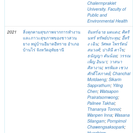
Chalermprakiet
University. Faculty of
Public and
Environmental Health
2021
สิ่งคุกคามสุขภาพจากการทำงาน
จันทร์ฉาย มดแดง
;
ศิคริ
และภาวะสุขภาพของชาวสวน
นทร์ ทรัพย์ประทุม
;
อี้หริ
ยาง หมู่บ้านอีมาดอีทราย อำเภอ
ง เฉิน
;
วัศพล ไพรรัตน์
บ้านไร่ จังหวัดอุทัยธานี
สมวงศ์
;
ปาลินี ตาไข
;
ธนัญญา ตันน้อย
;
วรรณ
เพ็ญ อินนา
;
วาสนา
ศิลางาม
;
พรพิมล เชวง
ศักดิ์โสภาคย์
;
Chanchai
Motdaeng
;
Sikarin
Sapprathum
;
Yiling
Chen
;
Watsapon
Prairatsomwong
;
Palinee Takhai
;
Thananya Tonnoi
;
Wanpen Inna
;
Wasana
Silangam
;
Pornpimol
Chawengsaksopark
;
Huachiew