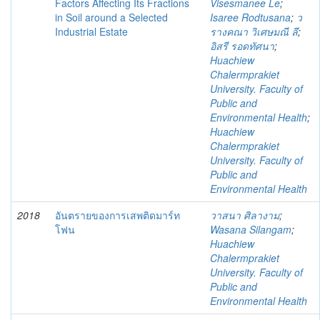
Factors Affecting Its Fractions
Visesmanee Le
;
in Soil around a Selected
Isaree Rodtusana
;
ว
Industrial Estate
รางคณา วิเศษมณี ลี
;
อิสรี รอดทัศนา
;
Huachiew
Chalermprakiet
University. Faculty of
Public and
Environmental Health
;
Huachiew
Chalermprakiet
University. Faculty of
Public and
Environmental Health
2018
อันตรายของการเสพติดมาร์ท
วาสนา ศิลางาม
;
โฟน
Wasana Silangam
;
Huachiew
Chalermprakiet
University. Faculty of
Public and
Environmental Health