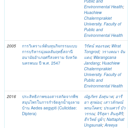
Public and
Environmental Health
;
Huachiew
Chalermprakiet
University. Faculty of
Public and
Environmental Health
2005
การวิเคราะห์ต้นทุนกิจกรรมแบบ
วิรัตน์ ทองรอด
;
Wirat
การบริหารมุ่งผลสัมฤทธิ์สถานี
Tongrod
;
วรางคณา จัน
อนามัยอำเภอศรีสงคราม จังหวัด
แดง
;
Warangcana
นครพนม ปี พ.ศ. 2547
Jandang
;
Huachiew
Chalermprakiet
University. Faculty of
Public and
Environmental Health
2016
ประสิทธิภาพของสารสกัดจากพืช
ณัฐภัทร อังศุนาค
;
อารี
สมุนไพรในการกำจัดลูกน้ำยุงลาย
ยา สุกผ่อง
;
เสาวลักษณ์
บ้าน Aedes aegypti (Culicidae:
พรมโคตร
;
ปรเมศวร์ บัว
Diptera)
วรรณ
;
จิริสุดา สินธุศิริ
;
ธีรวิทย์ ปูผ้า
;
Nattaphat
Ungsunak
;
Areeya