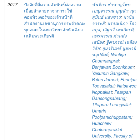
2017
ปัจจัยที่มีความสัมพันธ์ต่อความ
นันทิกา ชำนาญไพร
;
เมื่อยล้าสายตาจากการใช้
เบญจวรรณ บุญขำ
;
ญา
คอมพิวเตอร์ของเจ้าหน้าที่
สุมินธ์ แสงขาว
;
พาฝัน
สำนักงานเลขานุการประจำคณะ
จาระสี
;
พรรณนิภา โถว
ทุกคณะในมหาวิทยาลัยหัวเฉียว
สกุล
;
ณัฐษวี นพเกียรติ
;
เฉลิมพระเกียรติ
แพรพรรณ ด่านส่ง
เสบียง
;
ฐิตาภรณ์ เหลือง
วิลัย
;
อุมารินทร์ พูลพานิ
ชอุปถัมย์
;
Nantiga
Chumnanprai
;
Benjawan Boonkhum
;
Yasumin Sangkaw
;
Pafun Jarasri
;
Punnipa
Toevasakul
;
Natsawee
Noppakiat
;
Pearpan
Dansongsabiang
;
Titaporn Luangwilai
;
Umarin
Poolpanichuppatam
;
Huachiew
Chalermprakiet
University. Faculty of