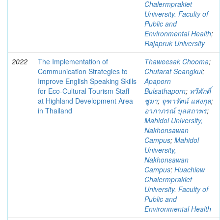
Chalermprakiet
University. Faculty of
Public and
Environmental Health
;
Rajapruk University
2022
The Implementation of
Thaweesak Chooma
;
Communication Strategies to
Chutarat Seangkul
;
Improve English Speaking Skills
Apaporn
for Eco-Cultural Tourism Staff
Bulsathaporn
;
ทวีศักดิ์
at Highland Development Area
ชูมา
;
จุฑารัตน์ แสงกุล
;
in Thailand
อาภาภรณ์ บุลสถาพร
;
Mahidol University,
Nakhonsawan
Campus
;
Mahidol
University,
Nakhonsawan
Campus
;
Huachiew
Chalermprakiet
University. Faculty of
Public and
Environmental Health