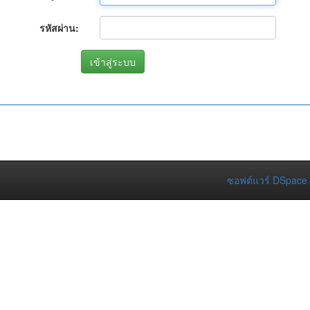
รหัสผ่าน:
ซอฟต์แวร์ DSpace