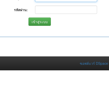
รหัสผ่าน:
ซอฟต์แวร์ DSpace