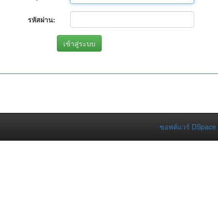
รหัสผ่าน:
ซอฟต์แวร์ DSpace