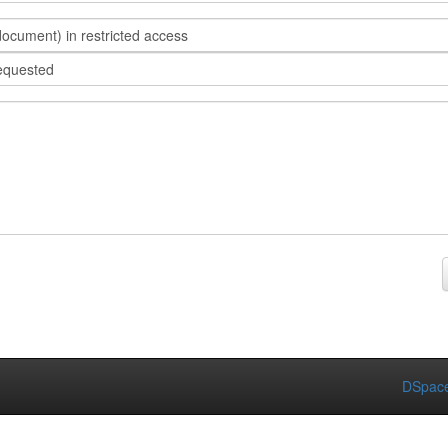
s document) in restricted access
requested
DSpace