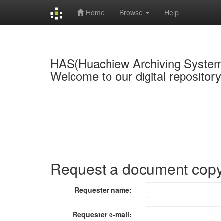
Home
Browse
Help
Skip
navigation
HAS(Huachiew Archiving Syste
Welcome to our digital repositor
Request a document cop
Requester name:
Requester e-mail: