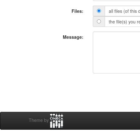
Files:
all files (of thi
the file(s) you 
Message:
Theme by