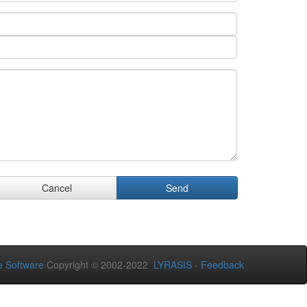
Cancel
Send
 Software
Copyright © 2002-2022
LYRASIS
-
Feedback