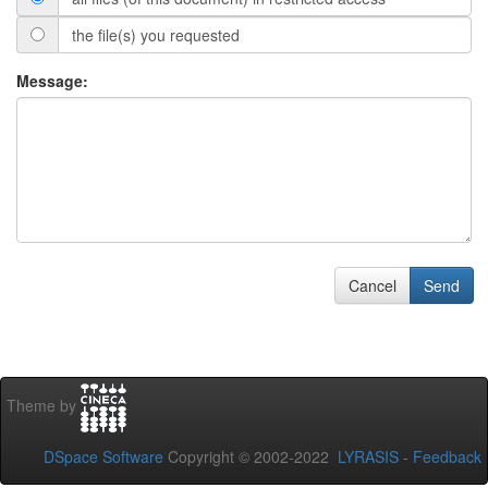
the file(s) you requested
Message:
Cancel
Send
Theme by
DSpace Software
Copyright © 2002-2022
LYRASIS
-
Feedback