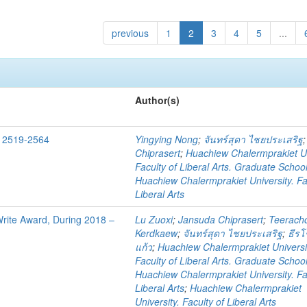
previous
1
2
3
4
5
...
Author(s)
. 2519-2564
Yingying Nong
;
จันทร์สุดา ไชยประเสริฐ
Chiprasert
;
Huachiew Chalermprakiet Un
Faculty of Liberal Arts. Graduate Schoo
Huachiew Chalermprakiet University. Fa
Liberal Arts
 Write Award, During 2018 –
Lu Zuoxi
;
Jansuda Chiprasert
;
Teerach
Kerdkaew
;
จันทร์สุดา ไชยประเสริฐ
;
ธีรโ
แก้ว
;
Huachiew Chalermprakiet Universi
Faculty of Liberal Arts. Graduate Schoo
Huachiew Chalermprakiet University. Fa
Liberal Arts
;
Huachiew Chalermprakiet
University. Faculty of Liberal Arts