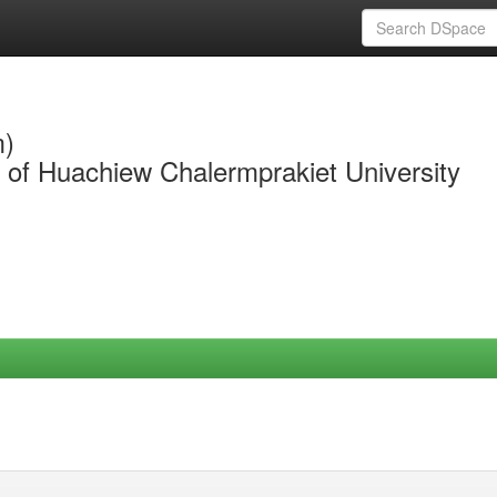
m)
y of Huachiew Chalermprakiet University