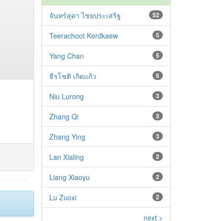
จันทร์สุดา ไชยประเสริฐ
52
Teerachoot Kerdkaew
5
Yang Chan
5
ธีรโชติ เกิดแก้ว
5
Niu Lurong
3
Zhang Qi
3
Zhang Ying
3
Lan Xialing
2
Liang Xiaoyu
2
Lu Zuoxi
2
next >