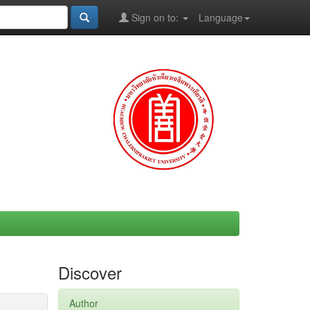
Sign on to:
Language
Discover
Author