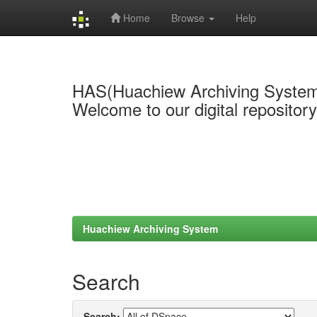
Home
Browse
Help
Skip
navigation
HAS(Huachiew Archiving Syste
Welcome to our digital repositor
Huachiew Archiving System
Search
Search: