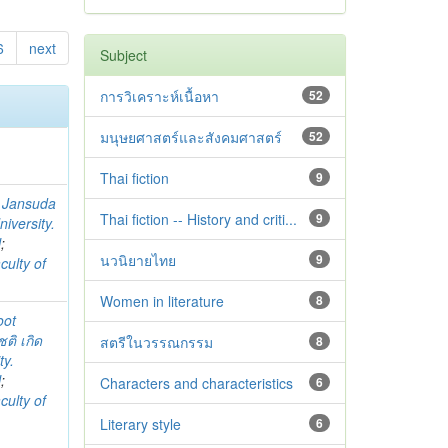
6
next
Subject
การวิเคราะห์เนื้อหา
52
มนุษยศาสตร์และสังคมศาสตร์
52
Thai fiction
9
;
Jansuda
Thai fiction -- History and criti...
9
iversity.
l
;
นวนิยายไทย
9
culty of
Women in literature
8
oot
ชติ เกิด
สตรีในวรรณกรรม
8
ty.
l
;
Characters and characteristics
6
culty of
Literary style
6