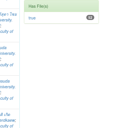
Has File(s)
ร์สุดา ไชย
true
52
ersity.
l
;
culty of
suda
iversity.
l
;
culty of
nsuda
iversity.
l
;
culty of
ติ เกิด
Kerdkaew
;
culty of