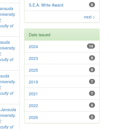
S.E.A. Write Award
6
ansuda
iversity.
next >
l
;
culty of
Date issued
nsuda
2024
14
iversity.
l
;
2023
9
culty of
2025
9
nsuda
iversity.
2019
7
l
;
culty of
2021
7
2022
4
;
Jansuda
iversity.
2026
2
l
;
culty of